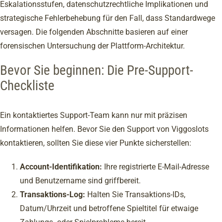
Eskalationsstufen, datenschutzrechtliche Implikationen und
strategische Fehlerbehebung für den Fall, dass Standardwege
versagen. Die folgenden Abschnitte basieren auf einer
forensischen Untersuchung der Plattform-Architektur.
Bevor Sie beginnen: Die Pre-Support-
Checkliste
Ein kontaktiertes Support-Team kann nur mit präzisen
Informationen helfen. Bevor Sie den Support von Viggoslots
kontaktieren, sollten Sie diese vier Punkte sicherstellen:
Account-Identifikation:
Ihre registrierte E-Mail-Adresse
und Benutzername sind griffbereit.
Transaktions-Log:
Halten Sie Transaktions-IDs,
Datum/Uhrzeit und betroffene Spieltitel für etwaige