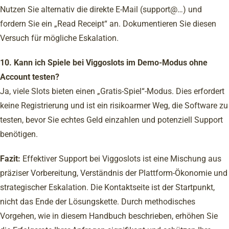
Nutzen Sie alternativ die direkte E-Mail (support@…) und
fordern Sie ein „Read Receipt“ an. Dokumentieren Sie diesen
Versuch für mögliche Eskalation.
10. Kann ich Spiele bei Viggoslots im Demo-Modus ohne
Account testen?
Ja, viele Slots bieten einen „Gratis-Spiel“-Modus. Dies erfordert
keine Registrierung und ist ein risikoarmer Weg, die Software zu
testen, bevor Sie echtes Geld einzahlen und potenziell Support
benötigen.
Fazit:
Effektiver Support bei Viggoslots ist eine Mischung aus
präziser Vorbereitung, Verständnis der Plattform-Ökonomie und
strategischer Eskalation. Die Kontaktseite ist der Startpunkt,
nicht das Ende der Lösungskette. Durch methodisches
Vorgehen, wie in diesem Handbuch beschrieben, erhöhen Sie