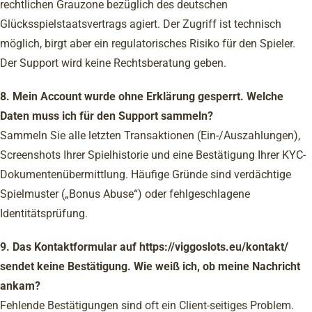
rechtlichen Grauzone bezüglich des deutschen
Glücksspielstaatsvertrags agiert. Der Zugriff ist technisch
möglich, birgt aber ein regulatorisches Risiko für den Spieler.
Der Support wird keine Rechtsberatung geben.
8. Mein Account wurde ohne Erklärung gesperrt. Welche
Daten muss ich für den Support sammeln?
Sammeln Sie alle letzten Transaktionen (Ein-/Auszahlungen),
Screenshots Ihrer Spielhistorie und eine Bestätigung Ihrer KYC-
Dokumentenübermittlung. Häufige Gründe sind verdächtige
Spielmuster („Bonus Abuse“) oder fehlgeschlagene
Identitätsprüfung.
9. Das Kontaktformular auf https://viggoslots.eu/kontakt/
sendet keine Bestätigung. Wie weiß ich, ob meine Nachricht
ankam?
Fehlende Bestätigungen sind oft ein Client-seitiges Problem.