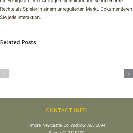
die Erfolgsrate Ihrer Anfragen signifikant und schützen Ihre
Rechte als Spieler in einem unregulierten Markt. Dokumentieren
Un
Sie jede Interaktion.
pomeriggio
lucido
Related Posts
tra
luci
cw-
e
check-
suoni:
https://fdfd.com/
racconto
di
un’esperienza
CONTACT INFO
negli
online
Timore, Newcastle, Co. Wicklow, A63 EC94
Phone:
01 2810109