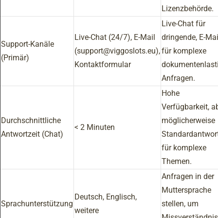
Lizenzbehörde.
Live-Chat für
Live-Chat (24/7), E-Mail
dringende, E-Mai
Support-Kanäle
(support@viggoslots.eu),
für komplexe
(Primär)
Kontaktformular
dokumentenlast
Anfragen.
Hohe
Verfügbarkeit, a
Durchschnittliche
möglicherweise
< 2 Minuten
Antwortzeit (Chat)
Standardantwor
für komplexe
Themen.
Anfragen in der
Muttersprache
Deutsch, Englisch,
Sprachunterstützung
stellen, um
weitere
Missverständni