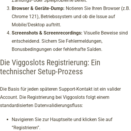
Zahlungs- oder Spielprobleme bereit.
Browser & Geräte-Dump:
Notieren Sie Ihren Browser (z.B.
Chrome 121), Betriebssystem und ob die Issue auf
Mobile/Desktop auftritt.
Screenshots & Screenrecordings:
Visuelle Beweise sind
entscheidend. Sichern Sie Fehlermeldungen,
Bonusbedingungen oder fehlerhafte Salden.
Die Viggoslots Registrierung: Ein
technischer Setup-Prozess
Die Basis für jeden späteren Support-Kontakt ist ein valider
Account. Die Registrierung bei Viggoslots folgt einem
standardisierten Datenvalidierungsfluss:
Navigieren Sie zur Hauptseite und klicken Sie auf
“Registrieren”.