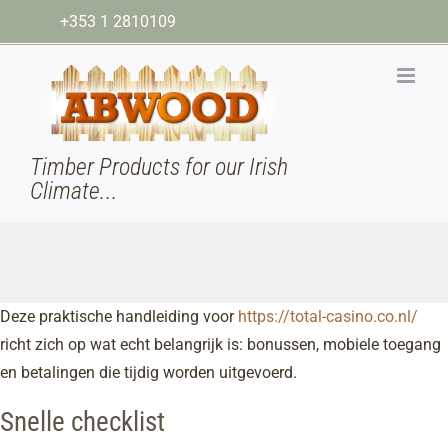
Skip
+353 1 2810109
to
content
Timber Products for our Irish
Climate...
Deze praktische handleiding voor
https://total-casino.co.nl/
richt zich op wat echt belangrijk is: bonussen, mobiele toegang
en betalingen die tijdig worden uitgevoerd.
Snelle checklist