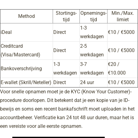
Stortings-
Opnemings-
Min./Max.
Method
tijd
tijd
limiet
1-3
iDeal
Direct
€10 / €5000
werkdagen
Creditcard
2-5
Direct
€10 / €5000
(Visa/Mastercard)
werkdagen
1-3
3-7
€20 /
Bankoverschrijving
werkdagen
werkdagen
€10.000
E-wallet (Skrill/Neteller)
Direct
24 uur
€10 / €5000
Voor snelle opnamen moet je de KYC (Know Your Customer)-
procedure doorlopen. Dit betekent dat je een kopie van je ID-
bewijs en soms een recent bankafschrift moet uploaden in het
accountbeheer. Verificatie kan 24 tot 48 uur duren, maar het is
een vereiste voor alle eerste opnamen.