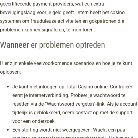
gecertificeerde payment providers, wat een extra
beveiligingslaag voor je geld geeft. Intern heeft het casino
systemen om frauduleuze activiteiten en gokpatronen die
problemen kunnen signaleren, te monitoren.
Wanneer er problemen optreden
Hier zijn enkele veelvoorkomende scenario’s en hoe je ze kunt
oplossen:
Je kunt niet inloggen op Total Casino online: Controleer
eerst je internetverbinding. Probeer je wachtwoord te
resetten via de “Wachtwoord vergeten”-link. Als je account
tijdelijk is geblokkeerd, neem contact op met de support
voor een onderzoek.
Een storting wordt niet weergegeven: Wacht een paar