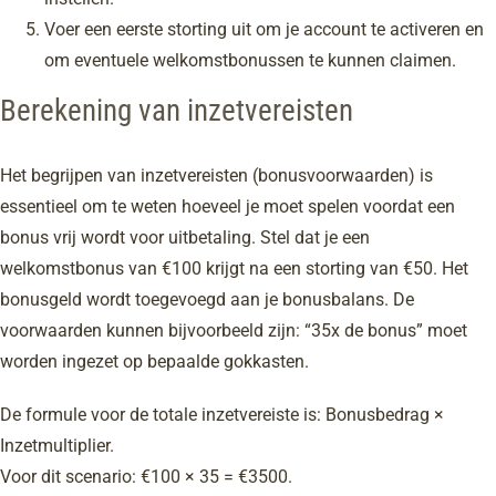
Voer een eerste storting uit om je account te activeren en
om eventuele welkomstbonussen te kunnen claimen.
Berekening van inzetvereisten
Het begrijpen van inzetvereisten (bonusvoorwaarden) is
essentieel om te weten hoeveel je moet spelen voordat een
bonus vrij wordt voor uitbetaling. Stel dat je een
welkomstbonus van €100 krijgt na een storting van €50. Het
bonusgeld wordt toegevoegd aan je bonusbalans. De
voorwaarden kunnen bijvoorbeeld zijn: “35x de bonus” moet
worden ingezet op bepaalde gokkasten.
De formule voor de totale inzetvereiste is: Bonusbedrag ×
Inzetmultiplier.
Voor dit scenario: €100 × 35 = €3500.