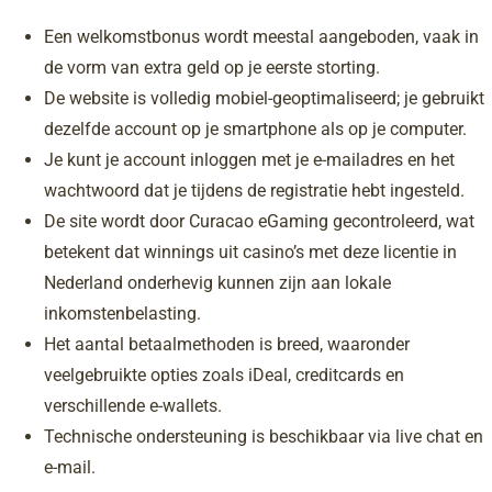
Een welkomstbonus wordt meestal aangeboden, vaak in
de vorm van extra geld op je eerste storting.
De website is volledig mobiel-geoptimaliseerd; je gebruikt
dezelfde account op je smartphone als op je computer.
Je kunt je account inloggen met je e-mailadres en het
wachtwoord dat je tijdens de registratie hebt ingesteld.
De site wordt door Curacao eGaming gecontroleerd, wat
betekent dat winnings uit casino’s met deze licentie in
Nederland onderhevig kunnen zijn aan lokale
inkomstenbelasting.
Het aantal betaalmethoden is breed, waaronder
veelgebruikte opties zoals iDeal, creditcards en
verschillende e-wallets.
Technische ondersteuning is beschikbaar via live chat en
e-mail.