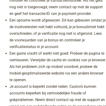
minuten en controleer je transactiehistoriek. Als het geld
nog niet is toegevoegd, neem contact op met de support
en geef het transactie-ID van je payment provider.
Een opname wordt afgewezen: Dit kan gebeuren omdat je
de inzetvereisten niet hebt voltooid, je je bonuslimiet hebt
overschreden, of je verificatie nog niet is afgerond. Lees
de voorwaarden van je bonus en controleer je
verificatiestatus in je account.
Een game crasht of werkt niet goed: Probeer de pagina te
vernieuwen. Verwijder de cache en cookies van je browser.
Als het probleem zich op mobiel voordoet, probeer de
mobiel-geoptimaliseerde website via een andere browser
te openen.
Je account is beperkt zonder reden: Casino’s kunnen
accounts beperken bij vermoedelijke fraude of
gokproblemen. Neem direct contact op met de support en