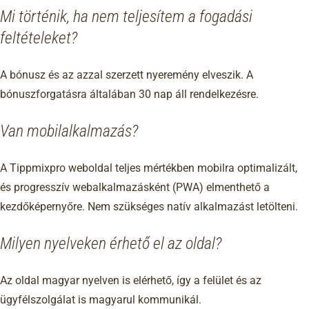
Mi történik, ha nem teljesítem a fogadási
feltételeket?
A bónusz és az azzal szerzett nyeremény elveszik. A
bónuszforgatásra általában 30 nap áll rendelkezésre.
Van mobilalkalmazás?
A Tippmixpro weboldal teljes mértékben mobilra optimalizált,
és progresszív webalkalmazásként (PWA) elmenthető a
kezdőképernyőre. Nem szükséges natív alkalmazást letölteni.
Milyen nyelveken érhető el az oldal?
Az oldal magyar nyelven is elérhető, így a felület és az
ügyfélszolgálat is magyarul kommunikál.