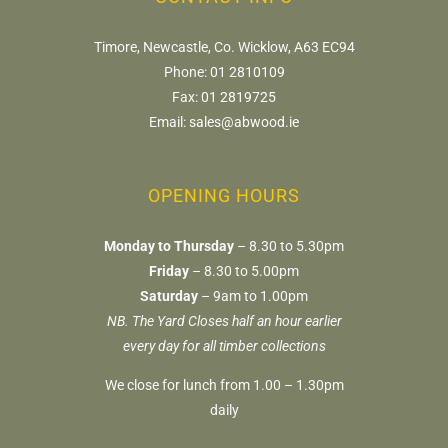
negli
online
Timore, Newcastle, Co. Wicklow, A63 EC94
Phone:
01 2810109
casino
Fax:
01 2819725
Email:
sales@abwood.ie
OPENING HOURS
Monday to Thursday
– 8.30 to 5.30pm
Friday
– 8.30 to 5.00pm
Saturday
– 9am to 1.00pm
NB. The Yard Closes half an hour earlier
every day for all timber collections
We close for lunch from 1.00 – 1.30pm
daily