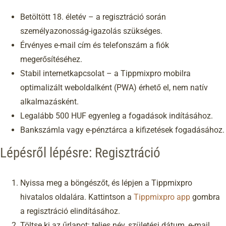
Betöltött 18. életév – a regisztráció során
személyazonosság-igazolás szükséges.
Érvényes e-mail cím és telefonszám a fiók
megerősítéséhez.
Stabil internetkapcsolat – a Tippmixpro mobilra
optimalizált weboldalként (PWA) érhető el, nem natív
alkalmazásként.
Legalább 500 HUF egyenleg a fogadások indításához.
Bankszámla vagy e-pénztárca a kifizetések fogadásához.
Lépésről lépésre: Regisztráció
Nyissa meg a böngészőt, és lépjen a Tippmixpro
hivatalos oldalára. Kattintson a
Tippmixpro app
gombra
a regisztráció elindításához.
Töltse ki az űrlapot: teljes név, születési dátum, e-mail,