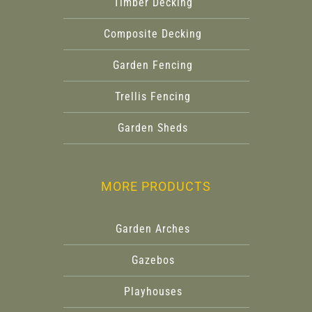
Timber Decking
Composite Decking
Garden Fencing
Trellis Fencing
Garden Sheds
MORE PRODUCTS
Garden Arches
Gazebos
Playhouses