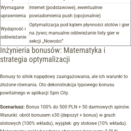
Wymagane
Internet (podstawowe), ewentualnie
uprawnienia
powiadomienia push (opcjonalnie)
Optymalizacja pod kątem płynności slotów i gier
Wydajność i
na żywo; manualne odświeżanie listy gier w
odświeżanie
sekcji „Nowości”
Inżynieria bonusów: Matematyka i
strategia optymalizacji
Bonusy to silnik napędowy zaangażowania, ale ich warunki to
złożone równania. Oto dekonstrukcja typowego bonusu
powitalnego w aplikacji Spin City.
Scenariusz:
Bonus 100% do 500 PLN + 50 darmowych spinów.
Warunki: obrót bonusem x30 (depozyt + bonus) w grach
slotowych (100% wkładu), wyjątek: gry stołowe (10% wkładu).