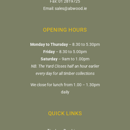
Fax:
01 2819725
Email:
sales@abwood.ie
OPENING HOURS
Monday to Thursday
– 8.30 to 5.30pm
Friday
– 8.30 to 5.00pm
Saturday
– 9am to 1.00pm
NB. The Yard Closes half an hour earlier
every day for all timber collections
We close for lunch from 1.00 – 1.30pm
daily
QUICK LINKS