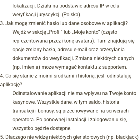
lokalizacji. Działa na podstawie adresu IP w celu
weryfikacji jurysdykcji (Polska).
3. Jak mogę zmienić hasło lub dane osobowe w aplikacji?
Wejdź w sekcję „Profil” lub „Moje konto” (często
reprezentowana przez ikonę avataru). Tam znajdują się
opcje zmiany hasła, adresu e-mail oraz przesyłania
dokumentów do weryfikacji. Zmiana niektórych danych
(np. imienia) może wymagać kontaktu z supportem.
4. Co się stanie z moimi środkami i historią, jeśli odinstaluję
aplikację?
Odinstalowanie aplikacji nie ma wpływu na Twoje konto
kasynowe. Wszystkie dane, w tym saldo, historia
transakcji i bonusy, są przechowywane na serwerach
operatora. Po ponownej instalacji i zalogowaniu się,
wszystko będzie dostępne.
5. Dlaczego nie widzę niektórych gier stołowych (np. blackjack)