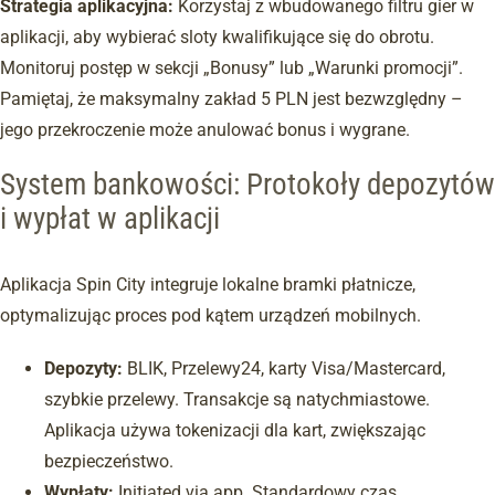
Strategia aplikacyjna:
Korzystaj z wbudowanego filtru gier w
aplikacji, aby wybierać sloty kwalifikujące się do obrotu.
Monitoruj postęp w sekcji „Bonusy” lub „Warunki promocji”.
Pamiętaj, że maksymalny zakład 5 PLN jest bezwzględny –
jego przekroczenie może anulować bonus i wygrane.
System bankowości: Protokoły depozytów
i wypłat w aplikacji
Aplikacja Spin City integruje lokalne bramki płatnicze,
optymalizując proces pod kątem urządzeń mobilnych.
Depozyty:
BLIK, Przelewy24, karty Visa/Mastercard,
szybkie przelewy. Transakcje są natychmiastowe.
Aplikacja używa tokenizacji dla kart, zwiększając
bezpieczeństwo.
Wypłaty:
Initiated via app. Standardowy czas