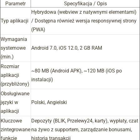
Parametr
Specyfikacja / Opis
Hybrydowa (webview z natywnymi elementami)
Typ aplikacji
/ Dostępna również wersja responsywnej strony
(PWA)
Wymagania
systemowe
Android 7.0, iOS 12.0, 2 GB RAM
(min.)
Rozmiar
~80 MB (Android APK), ~120 MB (iOS po
aplikacji
instalacji)
(przybliżony)
Obsługiwane
języki w
Polski, Angielski
aplikacji
Kluczowe
Depozyty (BLIK, Przelewy24, karty), wypłaty, czat
zintegrowane
na żywo z supportem, zarządzanie bonusami,
funkcje
historia transakcji