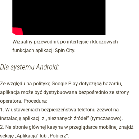
Wizualny przewodnik po interfejsie i kluczowych
funkcjach aplikacji Spin City.
Dla systemu Android:
Ze względu na politykę Google Play dotyczącą hazardu,
aplikacja może być dystrybuowana bezpośrednio ze strony
operatora. Procedura:
1. W ustawieniach bezpieczeństwa telefonu zezwól na
instalację aplikacji z „nieznanych źródeł” (tymczasowo).
2. Na stronie głównej kasyna w przeglądarce mobilnej znajdź
sekcję „Aplikacja” lub „Pobierz”.