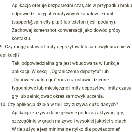
Aplikacja oferuje bezpośredni czat, ale w przypadku braku
odpowiedzi, użyj alternatywnych kanałów: e-mail
(support@spin-city-pl.pl) lub telefon (jeśli podany).
Zachowaj screenshot konwersacji jako dowód próby
kontaktu.
9. Czy mogę ustawić limity depozytów lub samowykluczenie w
aplikacji?
Tak, odpowiedzialna gra jest wbudowana w funkcje
aplikacji. W sekcji „Ograniczenia depozytu” lub
„Odpowiedzialna gra” możesz ustawić dzienne,
tygodniowe lub miesięczne limity depozytów, limity czasu
gry lub zainicjować okres samowykluczenia.
10. Czy aplikacja działa w tle i czy zużywa dużo danych?
Aplikacja zużywa dane głównie podczas aktywnej gry,
szczególnie w grach na żywo i wysokiej jakości slotach.
W tle zużycie jest minimalne (tylko dla powiadomień