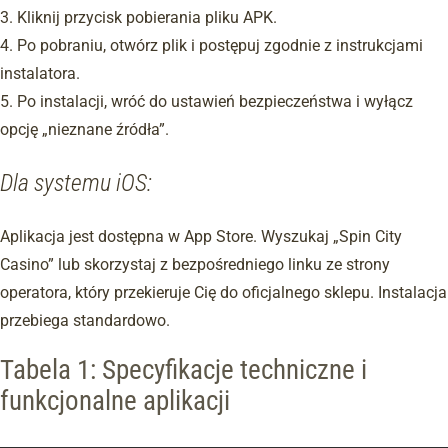
3. Kliknij przycisk pobierania pliku APK.
4. Po pobraniu, otwórz plik i postępuj zgodnie z instrukcjami
instalatora.
5. Po instalacji, wróć do ustawień bezpieczeństwa i wyłącz
opcję „nieznane źródła”.
Dla systemu iOS:
Aplikacja jest dostępna w App Store. Wyszukaj „Spin City
Casino” lub skorzystaj z bezpośredniego linku ze strony
operatora, który przekieruje Cię do oficjalnego sklepu. Instalacja
przebiega standardowo.
Tabela 1: Specyfikacje techniczne i
funkcjonalne aplikacji