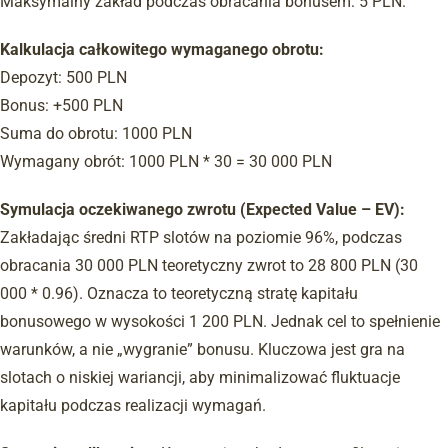
Maksymalny zakład podczas obracania bonusem: 5 PLN.
Kalkulacja całkowitego wymaganego obrotu:
Depozyt: 500 PLN
Bonus: +500 PLN
Suma do obrotu: 1000 PLN
Wymagany obrót: 1000 PLN * 30 = 30 000 PLN
Symulacja oczekiwanego zwrotu (Expected Value – EV):
Zakładając średni RTP slotów na poziomie 96%, podczas
obracania 30 000 PLN teoretyczny zwrot to 28 800 PLN (30
000 * 0.96). Oznacza to teoretyczną stratę kapitału
bonusowego w wysokości 1 200 PLN. Jednak cel to spełnienie
warunków, a nie „wygranie” bonusu. Kluczowa jest gra na
slotach o niskiej wariancji, aby minimalizować fluktuacje
kapitału podczas realizacji wymagań.