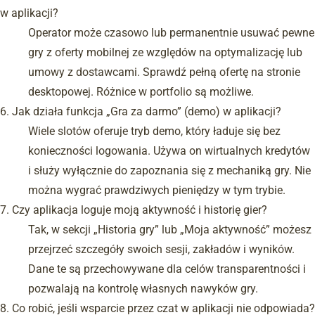
w aplikacji?
Operator może czasowo lub permanentnie usuwać pewne
gry z oferty mobilnej ze względów na optymalizację lub
umowy z dostawcami. Sprawdź pełną ofertę na stronie
desktopowej. Różnice w portfolio są możliwe.
6. Jak działa funkcja „Gra za darmo” (demo) w aplikacji?
Wiele slotów oferuje tryb demo, który ładuje się bez
konieczności logowania. Używa on wirtualnych kredytów
i służy wyłącznie do zapoznania się z mechaniką gry. Nie
można wygrać prawdziwych pieniędzy w tym trybie.
7. Czy aplikacja loguje moją aktywność i historię gier?
Tak, w sekcji „Historia gry” lub „Moja aktywność” możesz
przejrzeć szczegóły swoich sesji, zakładów i wyników.
Dane te są przechowywane dla celów transparentności i
pozwalają na kontrolę własnych nawyków gry.
8. Co robić, jeśli wsparcie przez czat w aplikacji nie odpowiada?