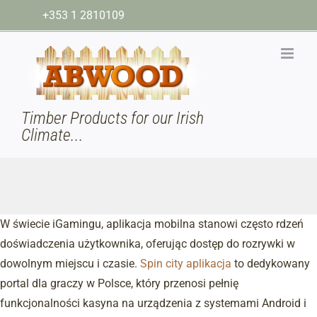
Skip
+353 1 2810109
to
content
Timber Products for our Irish
Climate...
W świecie iGamingu, aplikacja mobilna stanowi często rdzeń
doświadczenia użytkownika, oferując dostęp do rozrywki w
dowolnym miejscu i czasie.
Spin city aplikacja
to dedykowany
portal dla graczy w Polsce, który przenosi pełnię
funkcjonalności kasyna na urządzenia z systemami Android i