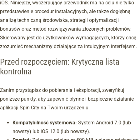
iOS. Niniejszy, wyczerpujący przewodnik ma na celu nie tylko
przedstawienie procedur instalacyjnych, ale także dogłębną
analizę techniczną środowiska, strategii optymalizacji
bonusów oraz metod rozwiązywania złożonych problemów.
Skierowany jest do użytkowników wymagających, którzy chcą
zrozumieć mechanizmy działające za intuicyjnym interfejsem.
Przed rozpoczęciem: Krytyczna lista
kontrolna
Zanim przystąpisz do pobierania i eksploracji, zweryfikuj
poniższe punkty, aby zapewnić płynne i bezpieczne działanie
aplikacji Spin City na Twoim urządzeniu.
Kompatybilność systemowa:
System Android 7.0 (lub
nowszy) lub iOS 12.0 (lub nowszy).