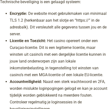
Technische beveiliging is een gelaagd systeem:
Encryptie:
De website moet gebruikmaken van minimaal
TLS 1.2 (herkenbaar aan het slotje en “https://” in de
adresbalk). Dit versleutelt alle gegevens tussen jou en de
server.
Licentie en Toezicht:
Het casino opereert onder een
Curaçao-licentie. Dit is een legitieme licentie, maar
winsten uit casino’s met een dergelijke licentie kunnen in
jouw land onderworpen zijn aan lokale
inkomstenbelasting, in tegenstelling tot winsten van
casino’s met een MGA-licentie of een lokale EU-licentie.
Accountveiligheid:
Naast een sterk wachtwoord en 2FA,
worden mislukte loginpogingen gelogd en kan je account
tijdelijk worden geblokkeerd na meerdere fouten.
Controleer regelmatig je loginsessies in de
beveiligingsinstellingen.