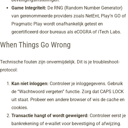
Game Integriteit:
De RNG (Random Number Generator)
van gerenommeerde providers zoals NetEnt, Play’n GO of
Pragmatic Play wordt onafhankelijk getest en
gecertificeerd door bureaus als eCOGRA of iTech Labs.
When Things Go Wrong
Technische fouten zijn onvermijdelijk. Dit is je troubleshoot-
protocol:
Kan niet inloggen:
Controleer je inloggegevens. Gebruik
de “Wachtwoord vergeten” functie. Zorg dat CAPS LOCK
uit staat. Probeer een andere browser of wis de cache en
cookies.
Transactie hangt of wordt geweigerd:
Controleer eerst je
bankrekening of e-wallet voor bevestiging of afwijzing.