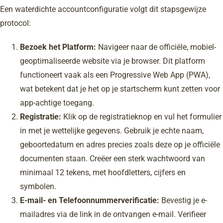
Een waterdichte accountconfiguratie volgt dit stapsgewijze
protocol:
Bezoek het Platform:
Navigeer naar de officiële, mobiel-
geoptimaliseerde website via je browser. Dit platform
functioneert vaak als een Progressive Web App (PWA),
wat betekent dat je het op je startscherm kunt zetten voor
app-achtige toegang.
Registratie:
Klik op de registratieknop en vul het formulier
in met je wettelijke gegevens. Gebruik je echte naam,
geboortedatum en adres precies zoals deze op je officiële
documenten staan. Creëer een sterk wachtwoord van
minimaal 12 tekens, met hoofdletters, cijfers en
symbolen.
E-mail- en Telefoonnummerverificatie:
Bevestig je e-
mailadres via de link in de ontvangen e-mail. Verifieer