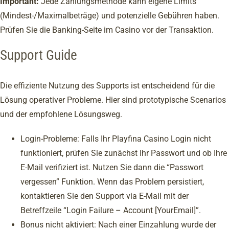
Important:
Jede Zahlungsmethode kann eigene Limits
(Mindest-/Maximalbeträge) und potenzielle Gebühren haben.
Prüfen Sie die Banking-Seite im Casino vor der Transaktion.
Support Guide
Die effiziente Nutzung des Supports ist entscheidend für die
Lösung operativer Probleme. Hier sind prototypische Scenarios
und der empfohlene Lösungsweg.
Login-Probleme: Falls Ihr Playfina Casino Login nicht
funktioniert, prüfen Sie zunächst Ihr Passwort und ob Ihre
E-Mail verifiziert ist. Nutzen Sie dann die “Passwort
vergessen” Funktion. Wenn das Problem persistiert,
kontaktieren Sie den Support via E-Mail mit der
Betreffzeile “Login Failure – Account [YourEmail]”.
Bonus nicht aktiviert: Nach einer Einzahlung wurde der