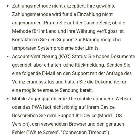
Zahlungsmethode nicht akzeptiert: Ihre gewählte
Zahlungsmethode wird für die Einzahlung nicht
angenommen. Prüfen Sie auf der Casino-Seite, ob die
Methode für Ihr Land und Ihre Währung verfügbar ist.
Kontaktieren Sie den Support zur Klärung möglicher
temporären Systemprobleme oder Limits.
Account-Verifizierung (KYC) Status: Sie haben Dokumente
gesendet, aber erhalten keine Rückmeldung. Senden Sie
eine folgende E-Mail an den Support mit der Anfrage des
Verifizierungsstatus und halten Sie die Dokumente für
eine mögliche erneute Sendung bereit.
Mobile Zugangsprobleme: Die mobile-optimierte Website
oder das PWA lädt nicht richtig auf Ihrem Device.
Beschreiben Sie dem Support Ihr Device (Modell, OS-
Version), den verwendeten Browser und den genauen
Fehler (“White Screen”, “Connection Timeout”).