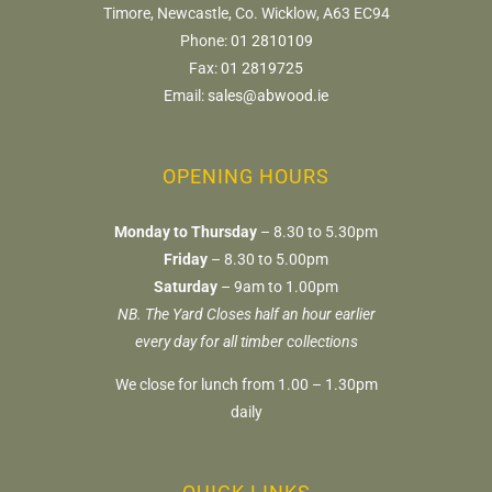
online
Timore, Newcastle, Co. Wicklow, A63 EC94
Phone:
01 2810109
casino
Fax:
01 2819725
Email:
sales@abwood.ie
OPENING HOURS
Monday to Thursday
– 8.30 to 5.30pm
Friday
– 8.30 to 5.00pm
Saturday
– 9am to 1.00pm
NB. The Yard Closes half an hour earlier
every day for all timber collections
We close for lunch from 1.00 – 1.30pm
daily