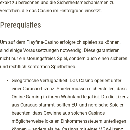
exakt zu berechnen und die Sicherheitsmechanismen zu
verstehen, die das Casino im Hintergrund einsetzt.
Prerequisites
Um auf dem Playfina-Casino erfolgreich spielen zu können,
sind einige Voraussetzungen notwendig. Diese garantieren
nicht nur ein störungsfreies Spiel, sondern auch einen sicheren
und rechtlich konformen Spielbetrieb.
Geografische Verfügbarkeit: Das Casino operiert unter
einer Curacao-Lizenz. Spieler müssen sicherstellen, dass
Online-Gaming in ihrem Wohnland legal ist. Da die Lizenz
aus Curacao stammt, sollten EU- und nordische Spieler
beachten, dass Gewinne aus solchen Casinos
möglicherweise lokalen Einkommenssteuern unterliegen
können – anders als bei Casinos mit einer MGA-Lizenz