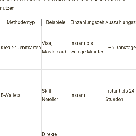
nutzen.
Methodentyp
Beispiele
Einzahlungszeit
Auszahlungsz
Visa,
Instant bis
Kredit-/Debitkarten
1–5 Banktage
Mastercard
wenige Minuten
Skrill,
Instant bis 24
E-Wallets
Instant
Neteller
Stunden
Direkte