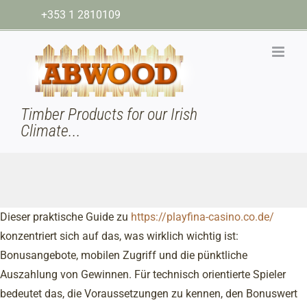
Skip
+353 1 2810109
to
content
Timber Products for our Irish
Climate...
Dieser praktische Guide zu
https://playfina-casino.co.de/
konzentriert sich auf das, was wirklich wichtig ist:
Bonusangebote, mobilen Zugriff und die pünktliche
Auszahlung von Gewinnen. Für technisch orientierte Spieler
bedeutet das, die Voraussetzungen zu kennen, den Bonuswert