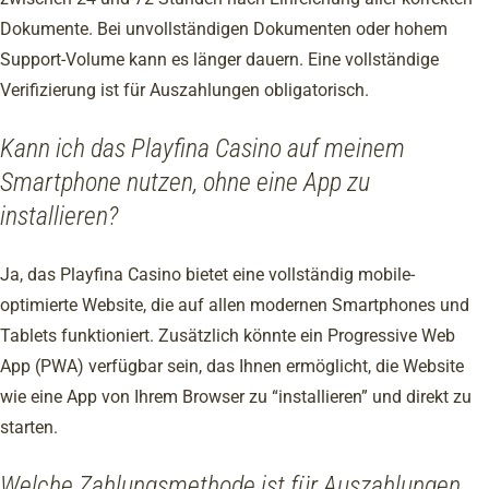
Dokumente. Bei unvollständigen Dokumenten oder hohem
Support-Volume kann es länger dauern. Eine vollständige
Verifizierung ist für Auszahlungen obligatorisch.
Kann ich das Playfina Casino auf meinem
Smartphone nutzen, ohne eine App zu
installieren?
Ja, das Playfina Casino bietet eine vollständig mobile-
optimierte Website, die auf allen modernen Smartphones und
Tablets funktioniert. Zusätzlich könnte ein Progressive Web
App (PWA) verfügbar sein, das Ihnen ermöglicht, die Website
wie eine App von Ihrem Browser zu “installieren” und direkt zu
starten.
Welche Zahlungsmethode ist für Auszahlungen