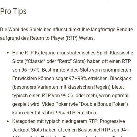
Pro Tips
Die Wahl des Spiels beeinflusst direkt Ihre langfristige Rendite
aufgrund des Return to Player (RTP) Wertes.
Hohe RTP-Kategorien für strategisches Spiel: Klassische
Slots (“Classic” oder “Retro” Slots) haben oft einen RTP
von 96–97%. Bestimmte Video-Slots von renommierten
Entwicklern können sogar 97–99% erreichen. Blackjack
(besonders Varianten mit klassischen Regeln) bietet
typisch einen RTP von 99.5% oder mehr, wenn optimal
gespielt wird. Video Poker (wie “Double Bonus Poker”)
kann ebenfalls über 99% RTP erreichen.
Kategorien mit typisch niedrigerem RTP: Progressive
Jackpot Slots haben oft einen Basisspiel-RTP von 94–