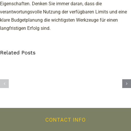
Eigenschaften. Denken Sie immer daran, dass die
verantwortungsvolle Nutzung der verfügbaren Limits und eine
klare Budgetplanung die wichtigsten Werkzeuge für einen
Un
langfristigen Erfolg sind.
pomeriggio
lucido
Related Posts
tra
luci
cw-
e
check-
suoni:
https://fdfd.com/
racconto
di
un’esperienza
CONTACT INFO
negli