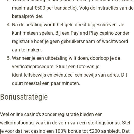
maximaal €500 per transactie). Volg de instructies van de
betaalprovider.
Na de betaling wordt het geld direct bijgeschreven. Je
kunt meteen spelen. Bij een Pay and Play casino zonder
registratie hoef je geen gebruikersnaam of wachtwoord
aan te maken.
Wanneer je een uitbetaling wilt doen, doorloop je de
verificatieprocedure. Stuur een foto van je
identiteitsbewijs en eventueel een bewijs van adres. Dit
duurt meestal een paar minuten.
Bonusstrategie
Veel online casino’s zonder registratie bieden een
welkomstbonus, vaak in de vorm van een stortingsbonus. Stel
je voor dat het casino een 100% bonus tot €200 aanbiedt. Dat