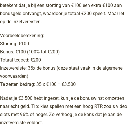
betekent dat je bij een storting van €100 een extra €100 aan
bonusgeld ontvangt, waardoor je totaal €200 speelt. Maar let
op de inzetvereisten.
Voorbeeldberekening:
Storting: €100
Bonus: €100 (100% tot €200)
Totaal tegoed: €200
Inzetvereiste: 35x de bonus (deze staat vaak in de algemene
voorwaarden)
Te zetten bedrag: 35 x €100 = €3.500
Nadat je €3.500 hebt ingezet, kun je de bonuswinst omzetten
naar echt geld. Tip: kies spellen met een hoog RTP, zoals video
slots met 96% of hoger. Zo verhoog je de kans dat je aan de
inzetvereiste voldoet.