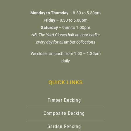
Monday to Thursday
– 8.30 to 5.30pm
Friday
– 8.30 to 5.00pm
Saturday
– 9am to 1.00pm
NB. The Yard Closes half an hour earlier
every day for all timber collections
We close for lunch from 1.00 – 1.30pm
daily
QUICK LINKS
Timber Decking
Composite Decking
Garden Fencing