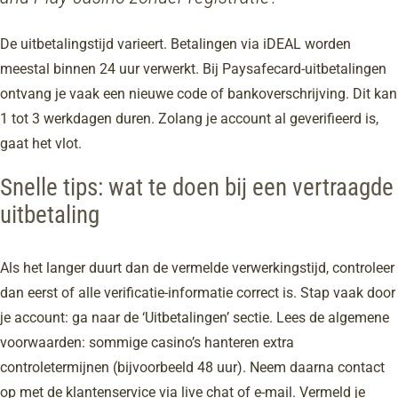
De uitbetalingstijd varieert. Betalingen via iDEAL worden
meestal binnen 24 uur verwerkt. Bij Paysafecard-uitbetalingen
ontvang je vaak een nieuwe code of bankoverschrijving. Dit kan
1 tot 3 werkdagen duren. Zolang je account al geverifieerd is,
gaat het vlot.
Snelle tips: wat te doen bij een vertraagde
uitbetaling
Als het langer duurt dan de vermelde verwerkingstijd, controleer
dan eerst of alle verificatie-informatie correct is. Stap vaak door
je account: ga naar de ‘Uitbetalingen’ sectie. Lees de algemene
voorwaarden: sommige casino’s hanteren extra
controletermijnen (bijvoorbeeld 48 uur). Neem daarna contact
op met de klantenservice via live chat of e-mail. Vermeld je