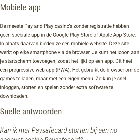
Mobiele app
De meeste Pay and Play casino’s zonder registratie hebben
geen speciale app in de Google Play Store of Apple App Store.
In plaats daarvan bieden ze een mobiele website. Deze site
werkt op elke smartphone via de browser. Je kunt het icoon aan
je startscherm toevoegen, zodat het lijkt op een app. Dit heet
een progressive web app (PWA). Het gebruikt de browser om de
games te laden, maar met een eigen menu. Zo kun je snel
inloggen, storten en spelen zonder extra software te
downloaden.
Snelle antwoorden
Kan ik met Paysafecard storten bij een no