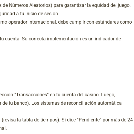
s de Números Aleatorios) para garantizar la equidad del juego.
uridad a tu inicio de sesión.
omo operador internacional, debe cumplir con estándares como
 tu cuenta. Su correcta implementación es un indicador de
ección “Transacciones” en tu cuenta del casino. Luego,
n de tu banco). Los sistemas de reconciliación automática
al (revisa la tabla de tiempos). Si dice “Pendiente” por más de 24
nal.