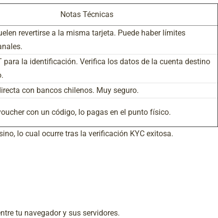
Notas Técnicas
uelen revertirse a la misma tarjeta. Puede haber límites
anales.
T para la identificación. Verifica los datos de la cuenta destino
o.
directa con bancos chilenos. Muy seguro.
oucher con un código, lo pagas en el punto físico.
o, lo cual ocurre tras la verificación KYC exitosa.
entre tu navegador y sus servidores.