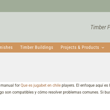
Timber Pr
nishes
Timber Buildings
Projects & Products
or manual for
Que es jugabet en chile
players. El enfoque aquí es 
go son compatibles y cómo resolver problemas comunes. Si busc