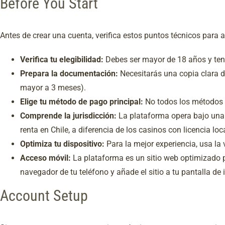
Before You Start
Antes de crear una cuenta, verifica estos puntos técnicos para a
Verifica tu elegibilidad:
Debes ser mayor de 18 años y tener
Prepara la documentación:
Necesitarás una copia clara d
mayor a 3 meses).
Elige tu método de pago principal:
No todos los métodos t
Comprende la jurisdicción:
La plataforma opera bajo una 
renta en Chile, a diferencia de los casinos con licencia lo
Optimiza tu dispositivo:
Para la mejor experiencia, usa la 
Acceso móvil:
La plataforma es un sitio web optimizado 
navegador de tu teléfono y añade el sitio a tu pantalla de i
Account Setup