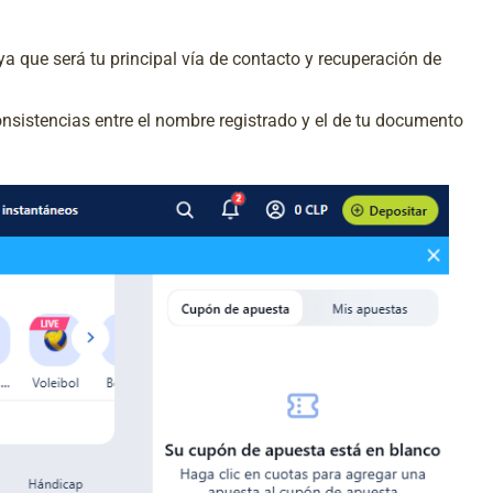
 ya que será tu principal vía de contacto y recuperación de
sistencias entre el nombre registrado y el de tu documento