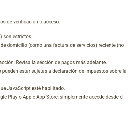
os de verificación o acceso.
 son estrictos.
de domicilio (como una factura de servicios) reciente (no
acción. Revisa la sección de pagos más adelante.
 pueden estar sujetas a declaración de impuestos sobre la
que JavaScript esté habilitado.
gle Play o Apple App Store; simplemente accede desde el