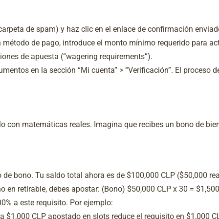
carpeta de spam) y haz clic en el enlace de confirmación enviado
un método de pago, introduce el monto mínimo requerido para act
iones de apuesta (“wagering requirements”).
umentos en la sección “Mi cuenta” > “Verificación”. El proceso d
rlo con matemáticas reales. Imagina que recibes un bono de bi
 de bono. Tu saldo total ahora es de $100,000 CLP ($50,000 rea
no en retirable, debes apostar: (Bono) $50,000 CLP x 30 = $1,500
0% a este requisito. Por ejemplo:
$1,000 CLP apostado en slots reduce el requisito en $1,000 C