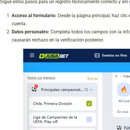
Sigue estos pasos para un registro técnicamente correcto y sin e
Acceso al formulario:
Desde la página principal, haz clic 
cuenta.
Datos personales:
Completa todos los campos con la info
causarán rechazo en la verificación posterior.