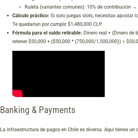
Ruleta (variantes comunes): 10% de contribución → 
Cálculo práctico:
Si solo juegas slots, necesitas apostar 
Te quedarían por cumplir $1,480,000 CLP.
Fórmula para el saldo retirable:
Dinero real + (Dinero de 
retener $50,000 + ($50,000 * (750,000/1,500,000)) = $50,
Banking & Payments
La infraestructura de pagos en Chile es diversa. Aquí tienes u