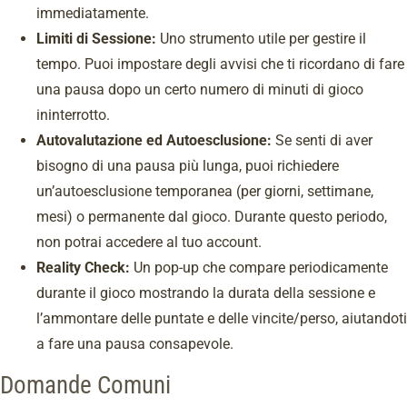
immediatamente.
Limiti di Sessione:
Uno strumento utile per gestire il
tempo. Puoi impostare degli avvisi che ti ricordano di fare
una pausa dopo un certo numero di minuti di gioco
ininterrotto.
Autovalutazione ed Autoesclusione:
Se senti di aver
bisogno di una pausa più lunga, puoi richiedere
un’autoesclusione temporanea (per giorni, settimane,
mesi) o permanente dal gioco. Durante questo periodo,
non potrai accedere al tuo account.
Reality Check:
Un pop-up che compare periodicamente
durante il gioco mostrando la durata della sessione e
l’ammontare delle puntate e delle vincite/perso, aiutandoti
a fare una pausa consapevole.
Domande Comuni