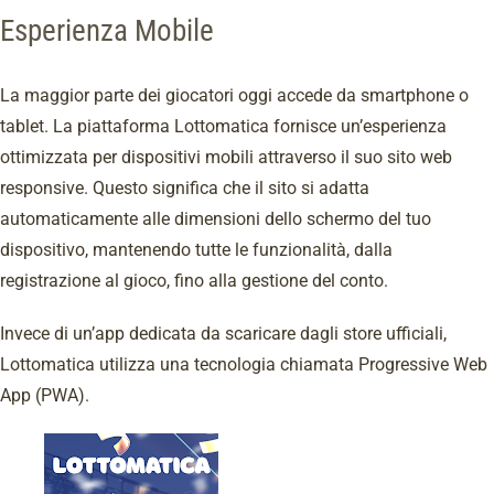
Esperienza Mobile
La maggior parte dei giocatori oggi accede da smartphone o
tablet. La piattaforma Lottomatica fornisce un’esperienza
ottimizzata per dispositivi mobili attraverso il suo sito web
responsive. Questo significa che il sito si adatta
automaticamente alle dimensioni dello schermo del tuo
dispositivo, mantenendo tutte le funzionalità, dalla
registrazione al gioco, fino alla gestione del conto.
Invece di un’app dedicata da scaricare dagli store ufficiali,
Lottomatica utilizza una tecnologia chiamata Progressive Web
App (PWA).