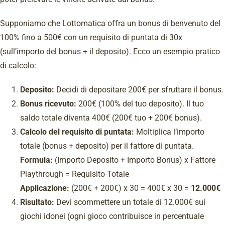
Supponiamo che Lottomatica offra un bonus di benvenuto del
100% fino a 500€ con un requisito di puntata di 30x
(sull’importo del bonus + il deposito). Ecco un esempio pratico
di calcolo:
Deposito:
Decidi di depositare 200€ per sfruttare il bonus.
Bonus ricevuto:
200€ (100% del tuo deposito). Il tuo
saldo totale diventa 400€ (200€ tuo + 200€ bonus).
Calcolo del requisito di puntata:
Moltiplica l’importo
totale (bonus + deposito) per il fattore di puntata.
Formula:
(Importo Deposito + Importo Bonus) x Fattore
Playthrough = Requisito Totale
Applicazione:
(200€ + 200€) x 30 = 400€ x 30 =
12.000€
Risultato:
Devi scommettere un totale di 12.000€ sui
giochi idonei (ogni gioco contribuisce in percentuale