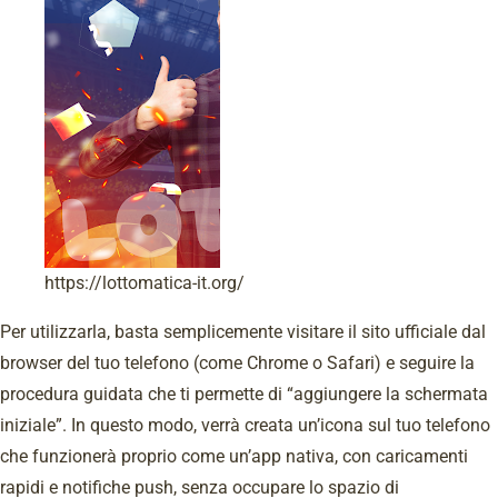
https://lottomatica-it.org/
Per utilizzarla, basta semplicemente visitare il sito ufficiale dal
browser del tuo telefono (come Chrome o Safari) e seguire la
procedura guidata che ti permette di “aggiungere la schermata
iniziale”. In questo modo, verrà creata un’icona sul tuo telefono
che funzionerà proprio come un’app nativa, con caricamenti
rapidi e notifiche push, senza occupare lo spazio di