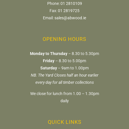
Phone:
01 2810109
casino
Fax:
01 2819725
Email:
sales@abwood.ie
OPENING HOURS
Monday to Thursday
– 8.30 to 5.30pm
Friday
– 8.30 to 5.00pm
Saturday
– 9am to 1.00pm
NB. The Yard Closes half an hour earlier
every day for all timber collections
We close for lunch from 1.00 – 1.30pm
daily
QUICK LINKS