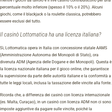
mentre i giochi da tavolo e il live casino contribuiscono per una
percentuale molto inferiore (spesso il 10% o il 20%). Alcuni
giochi, come il blackjack o la roulette classica, potrebbero
essere esclusi del tutto.
Il casinò Lottomatica ha una licenza italiana?
Sì, Lottomatica opera in Italia con concessione statale AAMS
(Amministrazione Autonoma dei Monopoli di Stato), ora
divenuta ADM (Agenzia delle Dogane e dei Monopoli). Questa è
la licenza nazionale italiana per il gioco online, che garantisce
la supervisione da parte delle autorità italiane e la conformità a
tutte le leggi locali, inclusa la tassazione delle vincite alla fonte.
Ricorda che, a differenza dei casinò con licenza internazionale
(es. Malta, Curaçao), in un casinò con licenza ADM non ci sono
imposte aggiuntive da pagare sulle vincite, poiché la