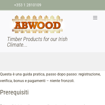
Skip
+353 1 2810109
to
content
Timber Products for our Irish
Climate...
Questa è una guida pratica, passo dopo passo: registrazione,
verifica, bonus e pagamenti – niente fronzoli.
Prerequisiti