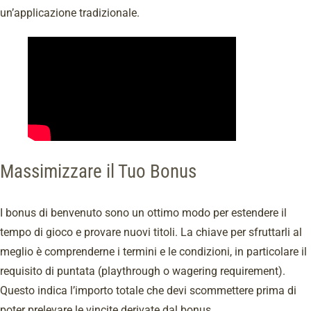
un’applicazione tradizionale.
Massimizzare il Tuo Bonus
I bonus di benvenuto sono un ottimo modo per estendere il
tempo di gioco e provare nuovi titoli. La chiave per sfruttarli al
meglio è comprenderne i termini e le condizioni, in particolare il
requisito di puntata (playthrough o wagering requirement).
Questo indica l’importo totale che devi scommettere prima di
poter prelevare le vincite derivate dal bonus.