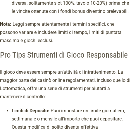
diversa, solitamente slot 100%, tavolo 10-20%) prima che
le vincite ottenute con i fondi bonus diventino prelevabili.
Nota:
Leggi sempre attentamente i termini specifici, che
possono variare e includere limiti di tempo, limiti di puntata
massima e giochi esclusi.
Pro Tips Strumenti di Gioco Responsabile
Il gioco deve essere sempre un’attività di intrattenimento. La
maggior parte dei casinò online regolamentati, incluso quello di
Lottomatica, offre una serie di strumenti per aiutarti a
mantenere il controllo:
Limiti di Deposito:
Puoi impostare un limite giornaliero,
settimanale o mensile all’importo che puoi depositare.
Questa modifica di solito diventa effettiva