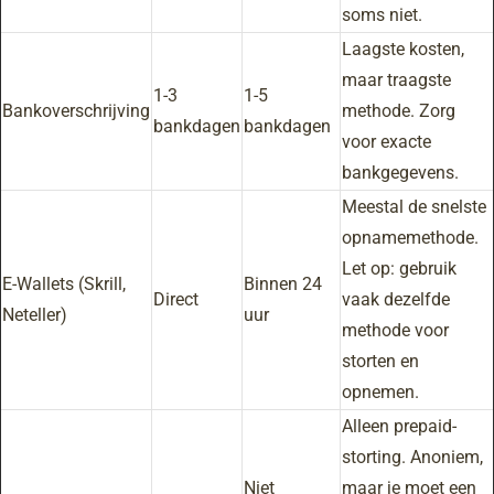
soms niet.
Laagste kosten,
maar traagste
1-3
1-5
Bankoverschrijving
methode. Zorg
bankdagen
bankdagen
voor exacte
bankgegevens.
Meestal de snelste
opnamemethode.
Let op: gebruik
E-Wallets (Skrill,
Binnen 24
Direct
vaak dezelfde
Neteller)
uur
methode voor
storten en
opnemen.
Alleen prepaid-
storting. Anoniem,
Niet
maar je moet een