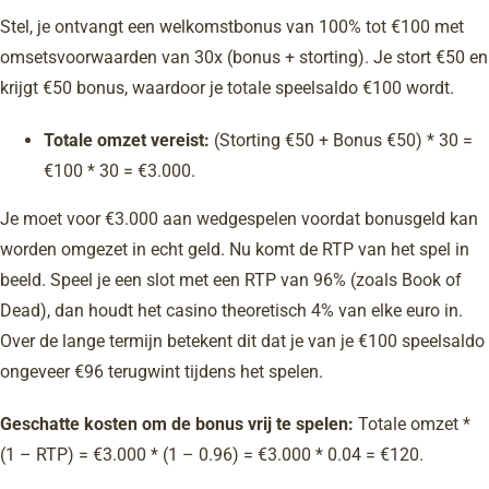
Stel, je ontvangt een welkomstbonus van 100% tot €100 met
omsetsvoorwaarden van 30x (bonus + storting). Je stort €50 en
krijgt €50 bonus, waardoor je totale speelsaldo €100 wordt.
Totale omzet vereist:
(Storting €50 + Bonus €50) * 30 =
€100 * 30 = €3.000.
Je moet voor €3.000 aan wedgespelen voordat bonusgeld kan
worden omgezet in echt geld. Nu komt de RTP van het spel in
beeld. Speel je een slot met een RTP van 96% (zoals Book of
Dead), dan houdt het casino theoretisch 4% van elke euro in.
Over de lange termijn betekent dit dat je van je €100 speelsaldo
ongeveer €96 terugwint tijdens het spelen.
Geschatte kosten om de bonus vrij te spelen:
Totale omzet *
(1 – RTP) = €3.000 * (1 – 0.96) = €3.000 * 0.04 = €120.