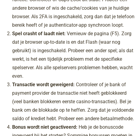
andere browser of wis de cache/cookies van je huidige
browser. Als 2FA is ingeschakeld, zorg dan dat je telefoon
bereik heeft of je authenticator-app synchroon loopt.
Spel crasht of laadt niet:
Vernieuw de pagina (F5). Zorg
dat je browser up-to-date is en dat Flash (waar nog
gebruikt) is ingeschakeld. Probeer een ander spel; als dat
werkt, is het een tijdelijk probleem met de specifieke
spelserver. Als alle spelservers problemen hebben, wacht
even.
Transactie wordt geweigerd:
Controleer of je bank of
payment provider de transactie niet heeft geblokkeerd
(veel banken blokkeren eerste casino-transacties). Bel je
bank om de blokkade op te heffen. Zorg dat je voldoende
saldo of krediet hebt. Probeer een andere betaalmethode.
Bonus wordt niet geactiveerd:
Heb je de bonuscode
ingevoerd bij het storten? Sommige bonussen moeten in