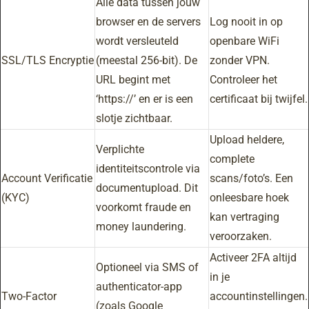
Alle data tussen jouw
browser en de servers
Log nooit in op
wordt versleuteld
openbare WiFi
SSL/TLS Encryptie
(meestal 256-bit). De
zonder VPN.
URL begint met
Controleer het
‘https://’ en er is een
certificaat bij twijfel.
slotje zichtbaar.
Upload heldere,
Verplichte
complete
identiteitscontrole via
Account Verificatie
scans/foto’s. Een
documentupload. Dit
(KYC)
onleesbare hoek
voorkomt fraude en
kan vertraging
money laundering.
veroorzaken.
Activeer 2FA altijd
Optioneel via SMS of
in je
authenticator-app
Two-Factor
accountinstellingen.
(zoals Google