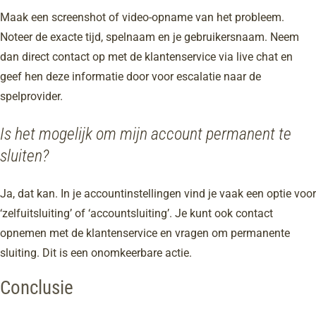
Maak een screenshot of video-opname van het probleem.
Noteer de exacte tijd, spelnaam en je gebruikersnaam. Neem
dan direct contact op met de klantenservice via live chat en
geef hen deze informatie door voor escalatie naar de
spelprovider.
Is het mogelijk om mijn account permanent te
sluiten?
Ja, dat kan. In je accountinstellingen vind je vaak een optie voor
‘zelfuitsluiting’ of ‘accountsluiting’. Je kunt ook contact
opnemen met de klantenservice en vragen om permanente
sluiting. Dit is een onomkeerbare actie.
Conclusie