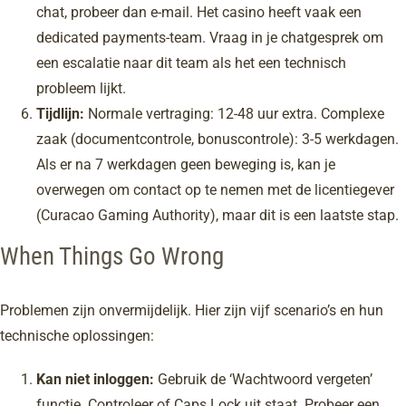
chat, probeer dan e-mail. Het casino heeft vaak een
dedicated payments-team. Vraag in je chatgesprek om
een escalatie naar dit team als het een technisch
probleem lijkt.
Tijdlijn:
Normale vertraging: 12-48 uur extra. Complexe
zaak (documentcontrole, bonuscontrole): 3-5 werkdagen.
Als er na 7 werkdagen geen beweging is, kan je
overwegen om contact op te nemen met de licentiegever
(Curacao Gaming Authority), maar dit is een laatste stap.
When Things Go Wrong
Problemen zijn onvermijdelijk. Hier zijn vijf scenario’s en hun
technische oplossingen:
Kan niet inloggen:
Gebruik de ‘Wachtwoord vergeten’
functie. Controleer of Caps Lock uit staat. Probeer een