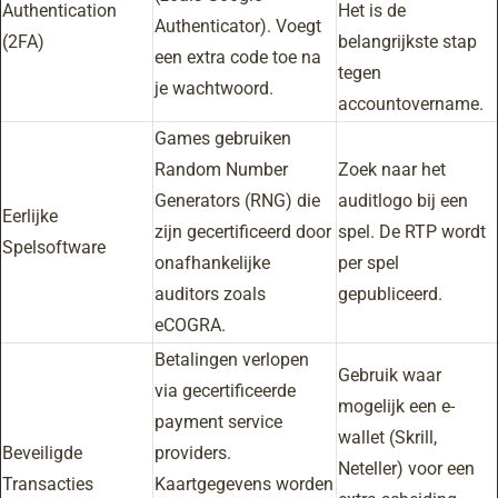
Authentication
Het is de
Authenticator). Voegt
(2FA)
belangrijkste stap
een extra code toe na
tegen
je wachtwoord.
accountovername.
Games gebruiken
Random Number
Zoek naar het
Generators (RNG) die
auditlogo bij een
Eerlijke
zijn gecertificeerd door
spel. De RTP wordt
Spelsoftware
onafhankelijke
per spel
auditors zoals
gepubliceerd.
eCOGRA.
Betalingen verlopen
Gebruik waar
via gecertificeerde
mogelijk een e-
payment service
wallet (Skrill,
Beveiligde
providers.
Neteller) voor een
Transacties
Kaartgegevens worden