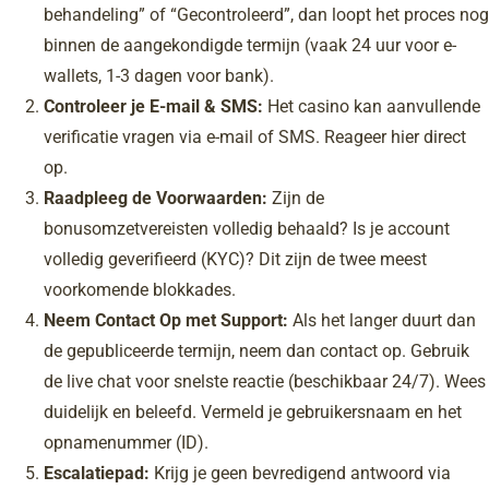
behandeling” of “Gecontroleerd”, dan loopt het proces nog
binnen de aangekondigde termijn (vaak 24 uur voor e-
wallets, 1-3 dagen voor bank).
Controleer je E-mail & SMS:
Het casino kan aanvullende
verificatie vragen via e-mail of SMS. Reageer hier direct
op.
Raadpleeg de Voorwaarden:
Zijn de
bonusomzetvereisten volledig behaald? Is je account
volledig geverifieerd (KYC)? Dit zijn de twee meest
voorkomende blokkades.
Neem Contact Op met Support:
Als het langer duurt dan
de gepubliceerde termijn, neem dan contact op. Gebruik
de live chat voor snelste reactie (beschikbaar 24/7). Wees
duidelijk en beleefd. Vermeld je gebruikersnaam en het
opnamenummer (ID).
Escalatiepad:
Krijg je geen bevredigend antwoord via