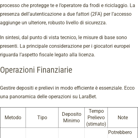
processo che protegge te e l’operatore da frodi e riciclaggio. La
presenza dell’autenticazione a due fattori (2FA) per l’accesso
aggiunge un ulteriore, robusto livello di sicurezza.
In sintesi, dal punto di vista tecnico, le misure di base sono
presenti. La principale considerazione per i giocatori europei
riguarda l’aspetto fiscale legato alla licenza.
Operazioni Finanziarie
Gestire depositi e prelievi in modo efficiente è essenziale. Ecco
una panoramica delle operazioni su LaraBet.
Tempo
Deposito
Metodo
Tipo
Prelievo
Note
Minimo
(stimato)
Potrebbero