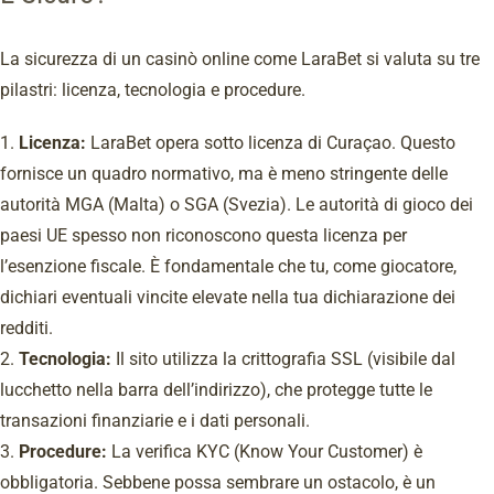
La sicurezza di un casinò online come LaraBet si valuta su tre
pilastri: licenza, tecnologia e procedure.
1.
Licenza:
LaraBet opera sotto licenza di Curaçao. Questo
fornisce un quadro normativo, ma è meno stringente delle
autorità MGA (Malta) o SGA (Svezia). Le autorità di gioco dei
paesi UE spesso non riconoscono questa licenza per
l’esenzione fiscale. È fondamentale che tu, come giocatore,
dichiari eventuali vincite elevate nella tua dichiarazione dei
redditi.
2.
Tecnologia:
Il sito utilizza la crittografia SSL (visibile dal
lucchetto nella barra dell’indirizzo), che protegge tutte le
transazioni finanziarie e i dati personali.
3.
Procedure:
La verifica KYC (Know Your Customer) è
obbligatoria. Sebbene possa sembrare un ostacolo, è un