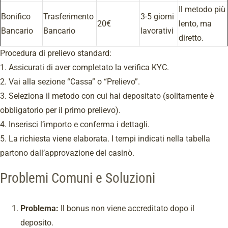
Il metodo più
Bonifico
Trasferimento
3-5 giorni
20€
lento, ma
Bancario
Bancario
lavorativi
diretto.
Procedura di prelievo standard:
1. Assicurati di aver completato la verifica KYC.
2. Vai alla sezione “Cassa” o “Prelievo”.
3. Seleziona il metodo con cui hai depositato (solitamente è
obbligatorio per il primo prelievo).
4. Inserisci l’importo e conferma i dettagli.
5. La richiesta viene elaborata. I tempi indicati nella tabella
partono dall’approvazione del casinò.
Problemi Comuni e Soluzioni
Problema:
Il bonus non viene accreditato dopo il
deposito.