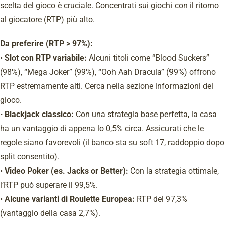
scelta del gioco è cruciale. Concentrati sui giochi con il ritorno
al giocatore (RTP) più alto.
Da preferire (RTP > 97%):
•
Slot con RTP variabile:
Alcuni titoli come “Blood Suckers”
(98%), “Mega Joker” (99%), “Ooh Aah Dracula” (99%) offrono
RTP estremamente alti. Cerca nella sezione informazioni del
gioco.
•
Blackjack classico:
Con una strategia base perfetta, la casa
ha un vantaggio di appena lo 0,5% circa. Assicurati che le
regole siano favorevoli (il banco sta su soft 17, raddoppio dopo
split consentito).
•
Video Poker (es. Jacks or Better):
Con la strategia ottimale,
l’RTP può superare il 99,5%.
•
Alcune varianti di Roulette Europea:
RTP del 97,3%
(vantaggio della casa 2,7%).