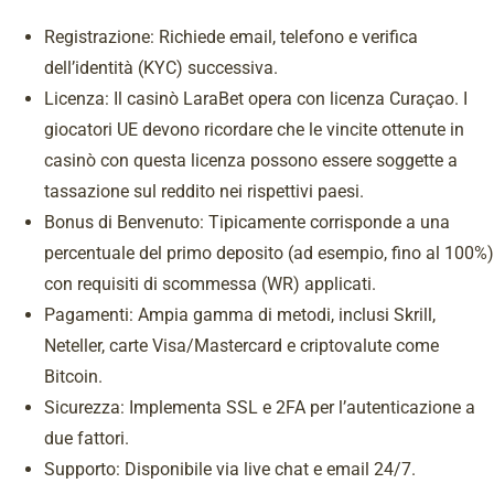
Registrazione: Richiede email, telefono e verifica
dell’identità (KYC) successiva.
Licenza: Il casinò LaraBet opera con licenza Curaçao. I
giocatori UE devono ricordare che le vincite ottenute in
casinò con questa licenza possono essere soggette a
tassazione sul reddito nei rispettivi paesi.
Bonus di Benvenuto: Tipicamente corrisponde a una
percentuale del primo deposito (ad esempio, fino al 100%)
con requisiti di scommessa (WR) applicati.
Pagamenti: Ampia gamma di metodi, inclusi Skrill,
Neteller, carte Visa/Mastercard e criptovalute come
Bitcoin.
Sicurezza: Implementa SSL e 2FA per l’autenticazione a
due fattori.
Supporto: Disponibile via live chat e email 24/7.