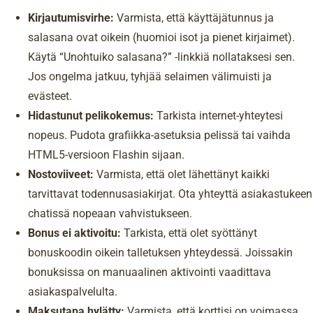
Kirjautumisvirhe:
Varmista, että käyttäjätunnus ja
salasana ovat oikein (huomioi isot ja pienet kirjaimet).
Käytä “Unohtuiko salasana?” -linkkiä nollataksesi sen.
Jos ongelma jatkuu, tyhjää selaimen välimuisti ja
evästeet.
Hidastunut pelikokemus:
Tarkista internet-yhteytesi
nopeus. Pudota grafiikka-asetuksia pelissä tai vaihda
HTML5-versioon Flashin sijaan.
Nostoviiveet:
Varmista, että olet lähettänyt kaikki
tarvittavat todennusasiakirjat. Ota yhteyttä asiakastukeen
chatissä nopeaan vahvistukseen.
Bonus ei aktivoitu:
Tarkista, että olet syöttänyt
bonuskoodin oikein talletuksen yhteydessä. Joissakin
bonuksissa on manuaalinen aktivointi vaadittava
asiakaspalvelulta.
Maksutapa hylätty:
Varmista, että korttisi on voimassa