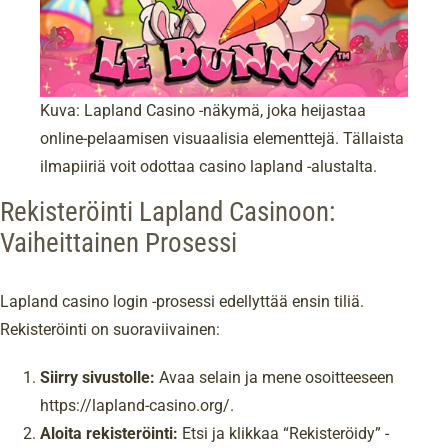
Kuva: Lapland Casino -näkymä, joka heijastaa
online-pelaamisen visuaalisia elementtejä. Tällaista
ilmapiiriä voit odottaa casino lapland -alustalta.
Rekisteröinti Lapland Casinoon:
Vaiheittainen Prosessi
Lapland casino login -prosessi edellyttää ensin tiliä.
Rekisteröinti on suoraviivainen:
Siirry sivustolle:
Avaa selain ja mene osoitteeseen
https://lapland-casino.org/.
Aloita rekisteröinti:
Etsi ja klikkaa “Rekisteröidy” -