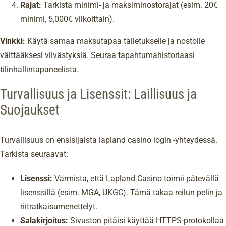
Rajat:
Tarkista minimi- ja maksiminostorajat (esim. 20€
minimi, 5,000€ viikoittain).
Vinkki:
Käytä samaa maksutapaa talletukselle ja nostolle
välttääksesi viivästyksiä. Seuraa tapahtumahistoriaasi
tilinhallintapaneelista.
Turvallisuus ja Lisenssit: Laillisuus ja
Suojaukset
Turvallisuus on ensisijaista lapland casino login -yhteydessä.
Tarkista seuraavat:
Lisenssi:
Varmista, että Lapland Casino toimii pätevällä
lisenssillä (esim. MGA, UKGC). Tämä takaa reilun pelin ja
riitratkaisumenettelyt.
Salakirjoitus:
Sivuston pitäisi käyttää HTTPS-protokollaa