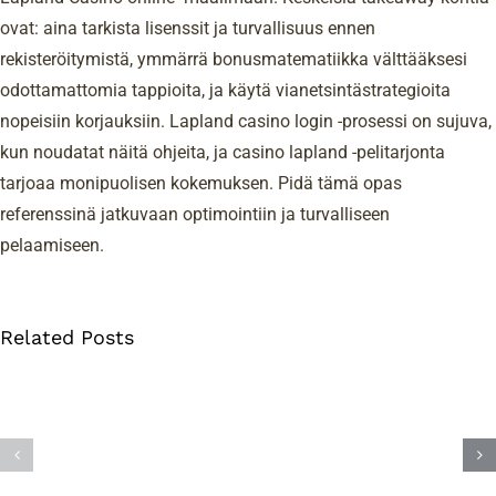
ovat: aina tarkista lisenssit ja turvallisuus ennen
rekisteröitymistä, ymmärrä bonusmatematiikka välttääksesi
odottamattomia tappioita, ja käytä vianetsintästrategioita
nopeisiin korjauksiin. Lapland casino login -prosessi on sujuva,
kun noudatat näitä ohjeita, ja casino lapland -pelitarjonta
tarjoaa monipuolisen kokemuksen. Pidä tämä opas
referenssinä jatkuvaan optimointiin ja turvalliseen
Un
pelaamiseen.
pomeriggio
lucido
Related Posts
tra
luci
cw-
e
check-
suoni: