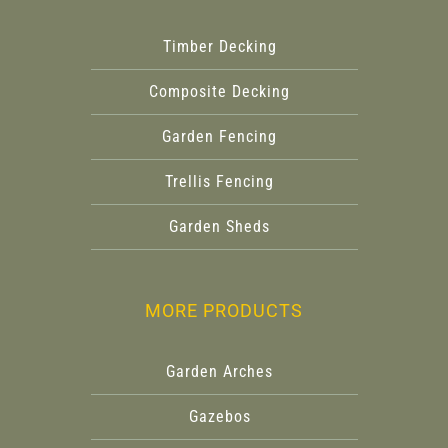
Timber Decking
Composite Decking
Garden Fencing
Trellis Fencing
Garden Sheds
MORE PRODUCTS
Garden Arches
Gazebos