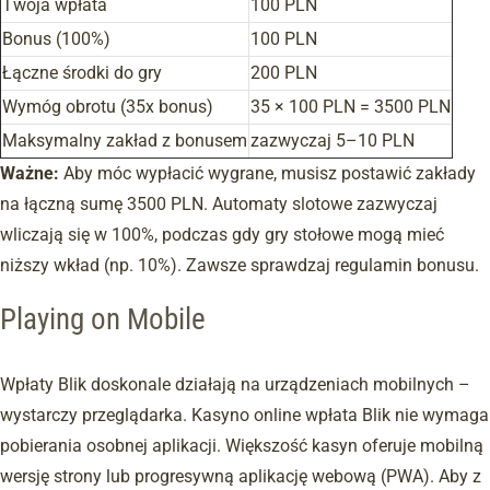
Twoja wpłata
100 PLN
Bonus (100%)
100 PLN
Łączne środki do gry
200 PLN
Wymóg obrotu (35x bonus)
35 × 100 PLN = 3500 PLN
Maksymalny zakład z bonusem
zazwyczaj 5–10 PLN
Ważne:
Aby móc wypłacić wygrane, musisz postawić zakłady
na łączną sumę 3500 PLN. Automaty slotowe zazwyczaj
wliczają się w 100%, podczas gdy gry stołowe mogą mieć
niższy wkład (np. 10%). Zawsze sprawdzaj regulamin bonusu.
Playing on Mobile
Wpłaty Blik doskonale działają na urządzeniach mobilnych –
wystarczy przeglądarka. Kasyno online wpłata Blik nie wymaga
pobierania osobnej aplikacji. Większość kasyn oferuje mobilną
wersję strony lub progresywną aplikację webową (PWA). Aby z