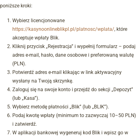
poniższe kroki:
Wybierz licencjonowane
https://kasynoonlineblikpl.pl/platnosc/wplata/
, które
akceptuje wpłaty Blik.
Kliknij przycisk „Rejestracja” i wypełnij formularz – podaj
adres e-mail, hasło, dane osobowe i preferowaną walutę
(PLN).
Potwierdź adres e-mail klikając w link aktywacyjny
wysłany na Twoją skrzynkę.
Zaloguj się na swoje konto i przejdź do sekcji „Depozyt”
(lub „Kasa”).
Wybierz metodę płatności „Blik” (lub „BLIK”).
Podaj kwotę wpłaty (minimum to zazwyczaj 10–50 PLN)
i zatwierdź.
W aplikacji bankowej wygeneruj kod Blik i wpisz go w