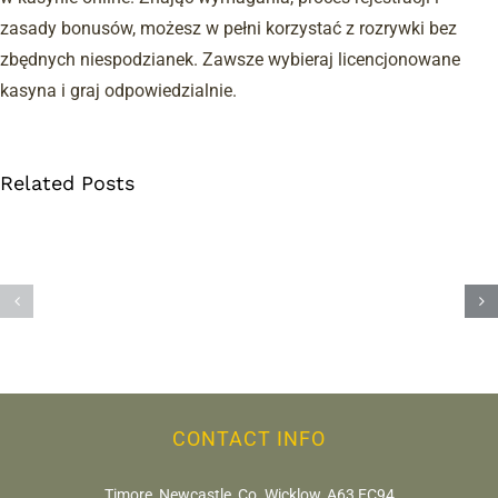
zasady bonusów, możesz w pełni korzystać z rozrywki bez
zbędnych niespodzianek. Zawsze wybieraj licencjonowane
Un
kasyna i graj odpowiedzialnie.
pomeriggio
lucido
Related Posts
tra
luci
cw-
e
check-
suoni:
https://fdfd.com/
racconto
di
un’esperienza
CONTACT INFO
negli
online
Timore, Newcastle, Co. Wicklow, A63 EC94