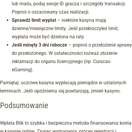
lub mailu, podaj swoje ID gracza i szczegóły transakcji.
Poproś o oszacowany czas realizacji.
Sprawdź limit wypłat
– niektóre kasyna mają
dzienne/miesięczne limity. Jeśli przekroczyłeś limit,
wypłata może być dzielona na raty.
Jeśli minęły 3 dni robocze
– poproś o przełożenie sprawy
do przełożonego. W ostateczności rozważ złożenie
reklamacji do organu licencyjnego (np. Curacao
eGaming).
Pamiętaj: uczciwe kasyna wypłacają pieniądze w ustalonych
terminach. Jeśli opóźnienia się powtarzają, zmień kasyno.
Podsumowanie
Wpłata Blik to szybka i bezpieczna metoda finansowania konta
w kasynie online. Znając wymagania, proces rejestracji i