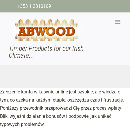
Skip
+353 1 2810109
to
content
Timber Products for our Irish
Climate...
Założenie konta w kasynie online jest szybkie, ale wiedza o
tym, co czeka na każdym etapie, oszczędza czas i frustrację.
Poniższy przewodnik przeprowadzi Cię przez proces wpłaty
Blik, wyjaśni działanie bonusów i podpowie, jak unikać
typowych problemów.