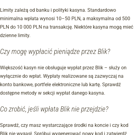
Limity zależą od banku i polityki kasyna. Standardowo
minimalna wpłata wynosi 10–50 PLN, a maksymalna od 500
PLN do 10 000 PLN na transakcję. Niektóre kasyna mogą mieć
dzienne limity.
Czy mogę wypłacić pieniądze przez Blik?
Większość kasyn nie obsługuje wypłat przez Blik – służy on
wyłącznie do wpłat. Wypłaty realizowane są zazwyczaj na
konto bankowe, portfele elektroniczne lub kartę. Sprawdź
dostępne metody w sekcji wypłat danego kasyna.
Co zrobić, jeśli wpłata Blik nie przejdzie?
Sprawdź, czy masz wystarczające środki na koncie i czy kod
Blik nie wygasł. Spróbuj wygenerować nowy kod i zatwierdź