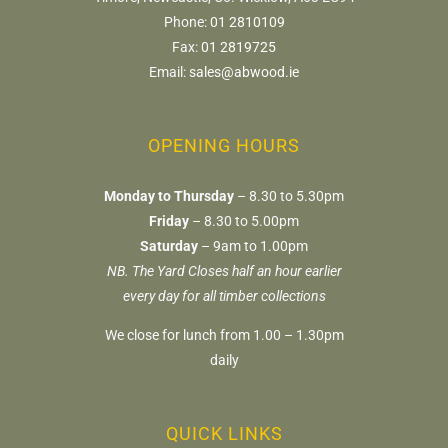
Phone:
01 2810109
casino
Fax:
01 2819725
Email:
sales@abwood.ie
OPENING HOURS
Monday to Thursday
– 8.30 to 5.30pm
Friday
– 8.30 to 5.00pm
Saturday
– 9am to 1.00pm
NB. The Yard Closes half an hour earlier
every day for all timber collections
We close for lunch from 1.00 – 1.30pm
daily
QUICK LINKS