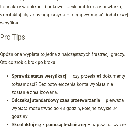
transakcję w aplikacji bankowej. Jeśli problem się powtarza,
skontaktuj się z obsługą kasyna – mogą wymagać dodatkowej
weryfikacji.
Pro Tips
Opóźniona wypłata to jedna z najczęstszych frustracji graczy.
Oto co zrobić krok po kroku:
Sprawdź status weryfikacji
– czy przesłałeś dokumenty
tożsamości? Bez potwierdzenia konta wypłata nie
zostanie zrealizowana.
Odczekaj standardowy czas przetwarzania
– pierwsza
wypłata może trwać do 48 godzin, kolejne zwykle 24
godziny.
Skontaktuj się z pomocą techniczną
– napisz na czacie