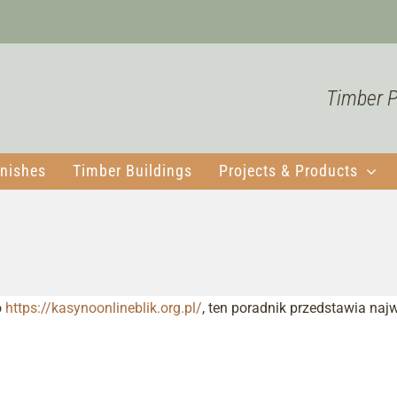
Timber Pr
nishes
Timber Buildings
Projects & Products
o
https://kasynoonlineblik.org.pl/
, ten poradnik przedstawia najw