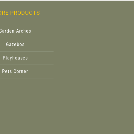
raccontato
kę
ORE PRODUCTS
per
sensazioni
Garden Arches
Gazebos
Playhouses
Pets Corner