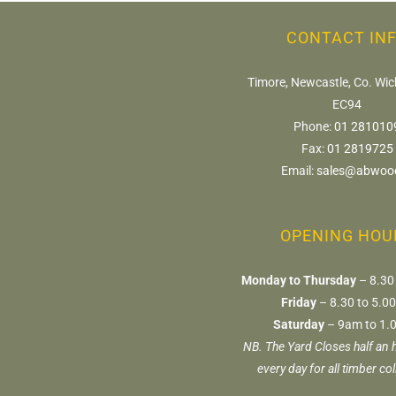
CONTACT IN
Timore, Newcastle, Co. Wic
EC94
Phone:
01 281010
Fax:
01 2819725
Email:
sales@abwood
OPENING HOU
Monday to Thursday
– 8.30
Friday
– 8.30 to 5.0
Saturday
– 9am to 1.
NB. The Yard Closes half an h
every day for all timber co