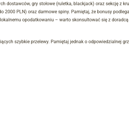
ch dostawców, gry stołowe (ruletka, blackjack) oraz sekcję z k
. do 2000 PLN) oraz darmowe spiny. Pamiętaj, że bonusy pod
ć lokalnemu opodatkowaniu – warto skonsultować się z doradc
ych szybkie przelewy. Pamiętaj jednak o odpowiedzialnej grze 
Un
pomeriggio
lucido
Kasyn
tra
w
luci
kieszen
e
jak
suoni:
mobiln
racconto
doświa
di
zmieni