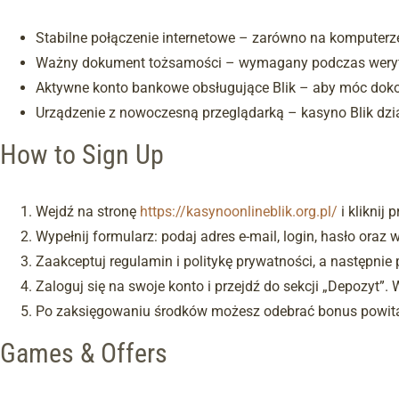
Stabilne połączenie internetowe – zarówno na komputerze
Ważny dokument tożsamości – wymagany podczas weryfi
Aktywne konto bankowe obsługujące Blik – aby móc dok
Urządzenie z nowoczesną przeglądarką – kasyno Blik dzi
How to Sign Up
Wejdź na stronę
https://kasynoonlineblik.org.pl/
i kliknij 
Wypełnij formularz: podaj adres e-mail, login, hasło oraz
Zaakceptuj regulamin i politykę prywatności, a następnie p
Zaloguj się na swoje konto i przejdź do sekcji „Depozyt”. 
Po zaksięgowaniu środków możesz odebrać bonus powitalny
Games & Offers