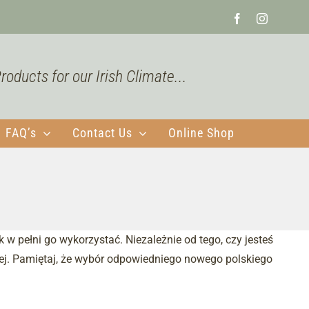
Facebook
Instagra
oducts for our Irish Climate...
FAQ’s
Contact Us
Online Shop
 w pełni go wykorzystać. Niezależnie od tego, czy jesteś
ej. Pamiętaj, że wybór odpowiedniego nowego polskiego