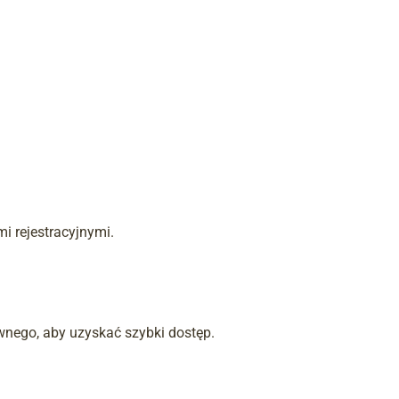
i rejestracyjnymi.
wnego, aby uzyskać szybki dostęp.