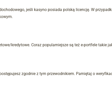
dochodowego, jeśli kasyno posiada polską licencję. W przypa
tkowym.
we/kredytowe. Coraz popularniejsze są też e-portfele takie jak Sk
i postępujesz zgodnie z tym przewodnikiem. Pamiętaj o weryfikac
Un
pomeriggio
lucido
Kasyn
tra
w