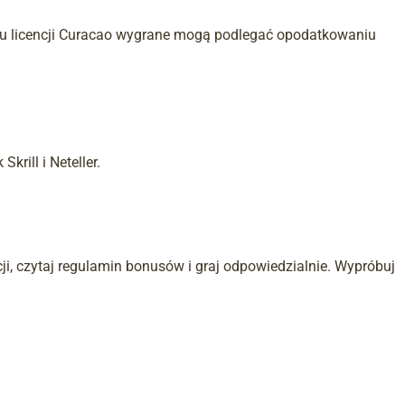
dku licencji Curacao wygrane mogą podlegać opodatkowaniu
rill i Neteller.
ji, czytaj regulamin bonusów i graj odpowiedzialnie. Wypróbuj
Una
o
serata
digitale: