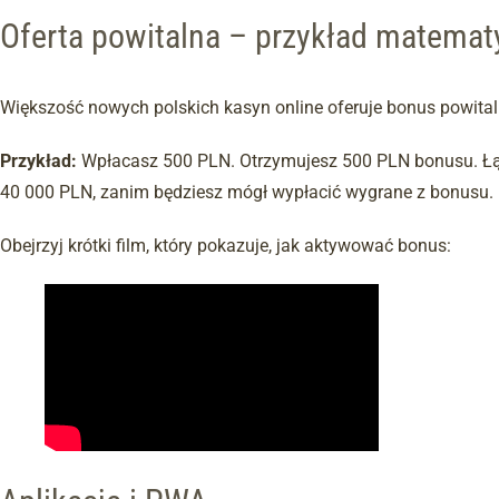
Oferta powitalna – przykład matemat
Większość nowych polskich kasyn online oferuje bonus powita
Przykład:
Wpłacasz 500 PLN. Otrzymujesz 500 PLN bonusu. Łąc
40 000 PLN, zanim będziesz mógł wypłacić wygrane z bonusu. P
Obejrzyj krótki film, który pokazuje, jak aktywować bonus: