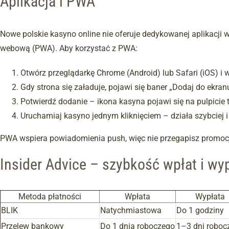
Aplikacja i PWA
Nowe polskie kasyno online nie oferuje dedykowanej aplikacji 
webową (PWA). Aby korzystać z PWA:
Otwórz przeglądarkę Chrome (Android) lub Safari (iOS) i 
Gdy strona się załaduje, pojawi się baner „Dodaj do ekran
Potwierdź dodanie – ikona kasyna pojawi się na pulpicie 
Uruchamiaj kasyno jednym kliknięciem – działa szybciej i
PWA wspiera powiadomienia push, więc nie przegapisz promocj
Insider Advice – szybkość wpłat i wy
Metoda płatności
Wpłata
Wypłata
BLIK
Natychmiastowa
Do 1 godziny
Przelew bankowy
Do 1 dnia roboczego
1–3 dni roboc