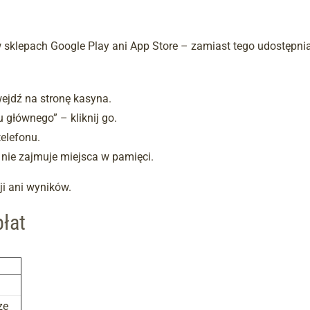
w sklepach Google Play ani App Store – zamiast tego udostępnia
wejdź na stronę kasyna.
u głównego” – kliknij go.
telefonu.
 nie zajmuje miejsca w pamięci.
i ani wyników.
płat
ze