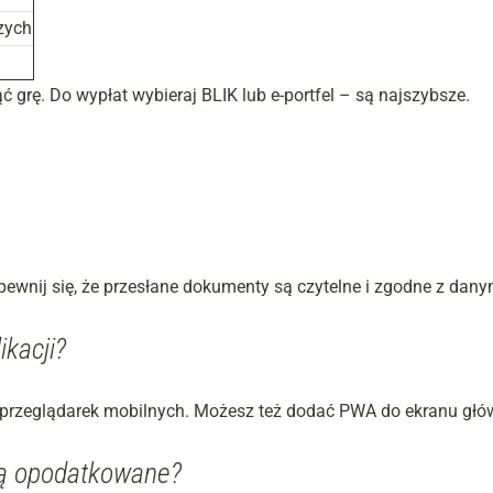
zych
 grę. Do wypłat wybieraj BLIK lub e-portfel – są najszybsze.
ewnij się, że przesłane dokumenty są czytelne i zgodne z danym
ikacji?
o przeglądarek mobilnych. Możesz też dodać PWA do ekranu głó
są opodatkowane?