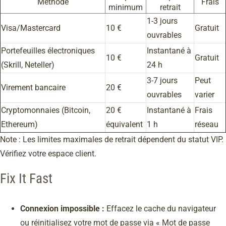
Méthode
Frais
minimum
retrait
1-3 jours
Visa/Mastercard
10 €
Gratuit
ouvrables
Portefeuilles électroniques
Instantané à
10 €
Gratuit
(Skrill, Neteller)
24 h
3-7 jours
Peut
Virement bancaire
20 €
ouvrables
varier
Cryptomonnaies (Bitcoin,
20 €
Instantané à
Frais
Ethereum)
équivalent
1 h
réseau
Note : Les limites maximales de retrait dépendent du statut VIP.
Vérifiez votre espace client.
Fix It Fast
Connexion impossible :
Effacez le cache du navigateur
ou réinitialisez votre mot de passe via « Mot de passe