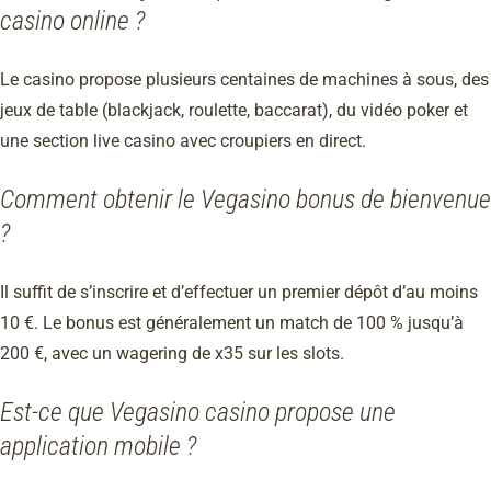
casino online ?
Le casino propose plusieurs centaines de machines à sous, des
jeux de table (blackjack, roulette, baccarat), du vidéo poker et
une section live casino avec croupiers en direct.
Comment obtenir le Vegasino bonus de bienvenue
?
Il suffit de s’inscrire et d’effectuer un premier dépôt d’au moins
10 €. Le bonus est généralement un match de 100 % jusqu’à
200 €, avec un wagering de x35 sur les slots.
Est-ce que Vegasino casino propose une
application mobile ?