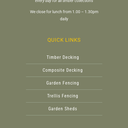
every day for all timber collections
We close for lunch from 1.00 – 1.30pm
daily
QUICK LINKS
Timber Decking
Composite Decking
Garden Fencing
Trellis Fencing
Garden Sheds