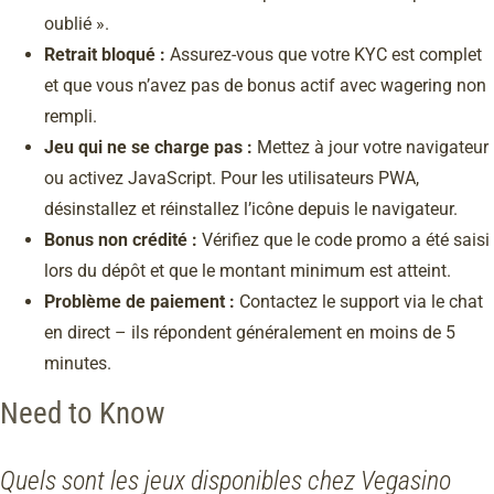
oublié ».
Retrait bloqué :
Assurez-vous que votre KYC est complet
et que vous n’avez pas de bonus actif avec wagering non
rempli.
Jeu qui ne se charge pas :
Mettez à jour votre navigateur
ou activez JavaScript. Pour les utilisateurs PWA,
désinstallez et réinstallez l’icône depuis le navigateur.
Bonus non crédité :
Vérifiez que le code promo a été saisi
lors du dépôt et que le montant minimum est atteint.
Problème de paiement :
Contactez le support via le chat
en direct – ils répondent généralement en moins de 5
minutes.
Need to Know
Quels sont les jeux disponibles chez Vegasino