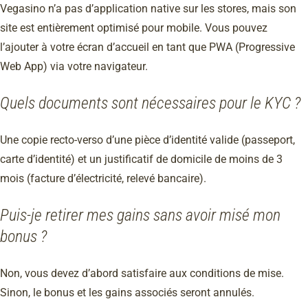
Vegasino n’a pas d’application native sur les stores, mais son
site est entièrement optimisé pour mobile. Vous pouvez
l’ajouter à votre écran d’accueil en tant que PWA (Progressive
Web App) via votre navigateur.
Quels documents sont nécessaires pour le KYC ?
Une copie recto-verso d’une pièce d’identité valide (passeport,
carte d’identité) et un justificatif de domicile de moins de 3
mois (facture d’électricité, relevé bancaire).
Puis-je retirer mes gains sans avoir misé mon
bonus ?
Non, vous devez d’abord satisfaire aux conditions de mise.
Sinon, le bonus et les gains associés seront annulés.