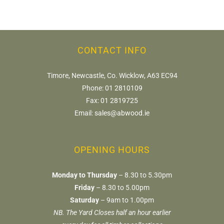
https://fdfd.com/
racconto
di
un’esperienza
CONTACT INFO
negli
online
Timore, Newcastle, Co. Wicklow, A63 EC94
Phone:
01 2810109
casino
Fax:
01 2819725
Email:
sales@abwood.ie
OPENING HOURS
Monday to Thursday
– 8.30 to 5.30pm
Friday
– 8.30 to 5.00pm
Saturday
– 9am to 1.00pm
NB. The Yard Closes half an hour earlier