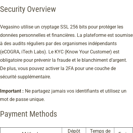
Security Overview
Vegasino utilise un cryptage SSL 256 bits pour protéger les
données personnelles et financières. La plateforme est soumise
à des audits réguliers par des organismes indépendants
(eCOGRA, iTech Labs). Le KYC (Know Your Customer) est
obligatoire pour prévenir la fraude et le blanchiment d’argent.
De plus, vous pouvez activer la 2FA pour une couche de
sécurité supplémentaire.
Important :
Ne partagez jamais vos identifiants et utilisez un
mot de passe unique.
Payment Methods
Dépôt
Temps de