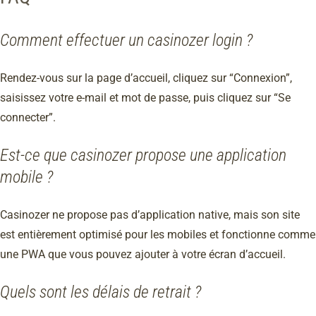
Comment effectuer un casinozer login ?
Rendez-vous sur la page d’accueil, cliquez sur “Connexion”,
saisissez votre e-mail et mot de passe, puis cliquez sur “Se
connecter”.
Est-ce que casinozer propose une application
mobile ?
Casinozer ne propose pas d’application native, mais son site
est entièrement optimisé pour les mobiles et fonctionne comme
une PWA que vous pouvez ajouter à votre écran d’accueil.
Quels sont les délais de retrait ?