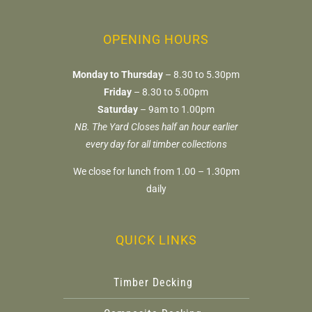
OPENING HOURS
Monday to Thursday
– 8.30 to 5.30pm
Friday
– 8.30 to 5.00pm
Saturday
– 9am to 1.00pm
NB. The Yard Closes half an hour earlier
every day for all timber collections
We close for lunch from 1.00 – 1.30pm
daily
QUICK LINKS
Timber Decking