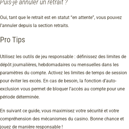
Puis-je annuler un retrait ?
Oui, tant que le retrait est en statut “en attente”, vous pouvez
l’annuler depuis la section retraits.
Pro Tips
Utilisez les outils de jeu responsable : définissez des limites de
dépôt journalières, hebdomadaires ou mensuelles dans les
paramètres du compte. Activez les limites de temps de session
pour éviter les excès. En cas de besoin, la fonction d’auto-
exclusion vous permet de bloquer l’accès au compte pour une
période déterminée.
En suivant ce guide, vous maximisez votre sécurité et votre
compréhension des mécanismes du casino. Bonne chance et
Un
jouez de manière responsable !