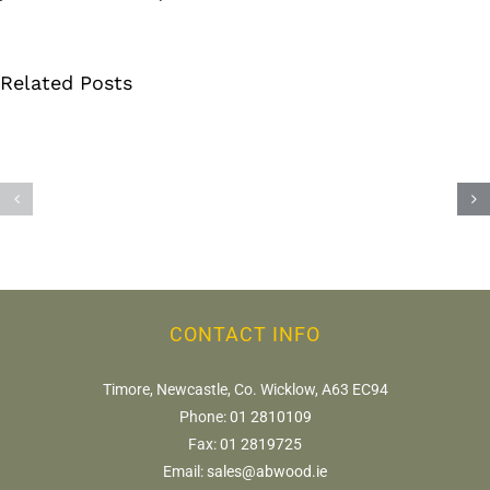
pomeriggio
lucido
Related Posts
tra
luci
cw-
e
check-
suoni:
https://fdfd.com/
racconto
di
un’esperienza
CONTACT INFO
negli
online
Timore, Newcastle, Co. Wicklow, A63 EC94
Phone:
01 2810109
casino
Fax:
01 2819725
Email:
sales@abwood.ie