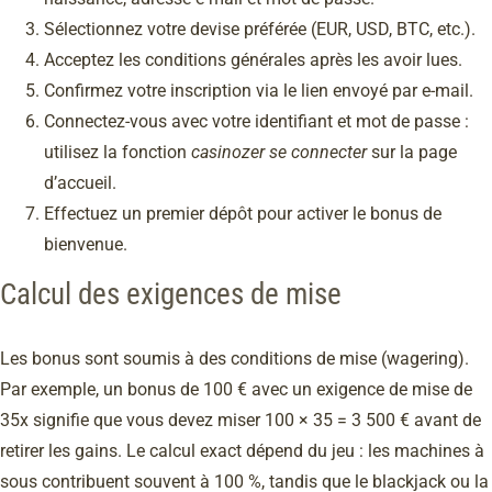
Sélectionnez votre devise préférée (EUR, USD, BTC, etc.).
Acceptez les conditions générales après les avoir lues.
Confirmez votre inscription via le lien envoyé par e-mail.
Connectez-vous avec votre identifiant et mot de passe :
utilisez la fonction
casinozer se connecter
sur la page
d’accueil.
Effectuez un premier dépôt pour activer le bonus de
bienvenue.
Calcul des exigences de mise
Les bonus sont soumis à des conditions de mise (wagering).
Par exemple, un bonus de 100 € avec un exigence de mise de
35x signifie que vous devez miser 100 × 35 = 3 500 € avant de
retirer les gains. Le calcul exact dépend du jeu : les machines à
sous contribuent souvent à 100 %, tandis que le blackjack ou la