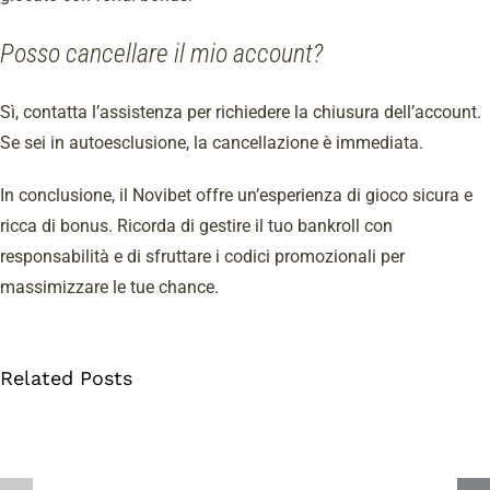
Posso cancellare il mio account?
Sì, contatta l’assistenza per richiedere la chiusura dell’account.
Se sei in autoesclusione, la cancellazione è immediata.
In conclusione, il Novibet offre un’esperienza di gioco sicura e
ricca di bonus. Ricorda di gestire il tuo bankroll con
responsabilità e di sfruttare i codici promozionali per
Un
massimizzare le tue chance.
pomeriggio
lucido
Related Posts
tra
luci
cw-
e