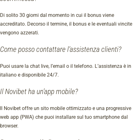
Di solito 30 giorni dal momento in cui il bonus viene
accreditato. Decorso il termine, il bonus e le eventuali vincite
vengono azzerati.
Come posso contattare l’assistenza clienti?
Puoi usare la chat live, l’email o il telefono. L’assistenza è in
italiano e disponibile 24/7.
Il Novibet ha un’app mobile?
Il Novibet offre un sito mobile ottimizzato e una progressive
web app (PWA) che puoi installare sul tuo smartphone dal
browser.