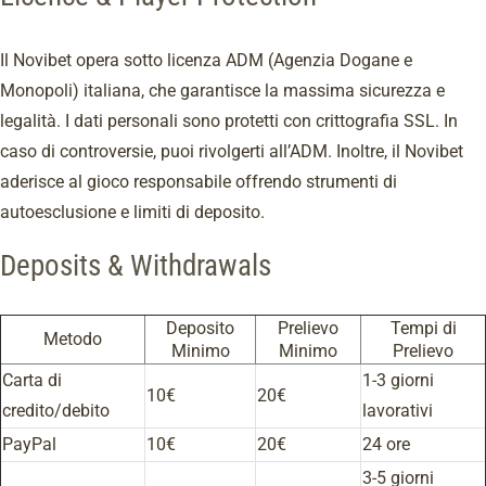
Il Novibet opera sotto licenza ADM (Agenzia Dogane e
Monopoli) italiana, che garantisce la massima sicurezza e
legalità. I dati personali sono protetti con crittografia SSL. In
caso di controversie, puoi rivolgerti all’ADM. Inoltre, il Novibet
aderisce al gioco responsabile offrendo strumenti di
autoesclusione e limiti di deposito.
Deposits & Withdrawals
Deposito
Prelievo
Tempi di
Metodo
Minimo
Minimo
Prelievo
Carta di
1-3 giorni
10€
20€
credito/debito
lavorativi
PayPal
10€
20€
24 ore
3-5 giorni