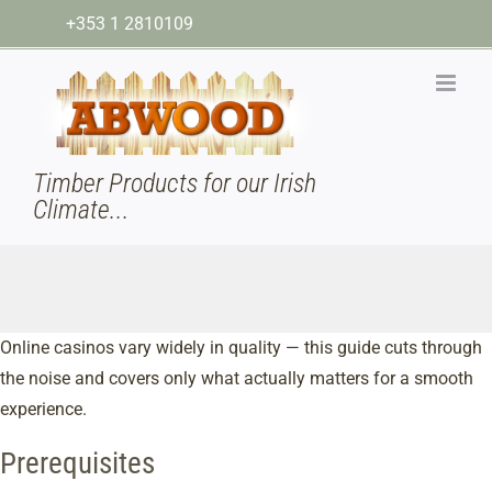
Skip
+353 1 2810109
to
content
Timber Products for our Irish
Climate...
Online casinos vary widely in quality — this guide cuts through
the noise and covers only what actually matters for a smooth
experience.
Prerequisites