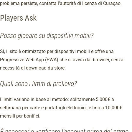
problema persiste, contatta l’autorità di licenza di Curaçao.
Players Ask
Posso giocare su dispositivi mobili?
Sì, il sito è ottimizzato per dispositivi mobili e offre una
Progressive Web App (PWA) che si avvia dal browser, senza
necessità di download da store.
Quali sono i limiti di prelievo?
I limiti variano in base al metodo: solitamente 5.000€ a
settimana per carte e portafogli elettronici, e fino a 10.000€
mensili per bonifici.
È necessario verificare l’account prima del primo