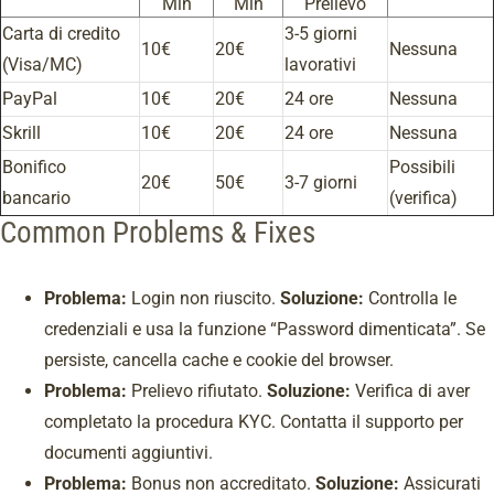
Min
Min
Prelievo
Carta di credito
3-5 giorni
10€
20€
Nessuna
(Visa/MC)
lavorativi
PayPal
10€
20€
24 ore
Nessuna
Skrill
10€
20€
24 ore
Nessuna
Bonifico
Possibili
20€
50€
3-7 giorni
bancario
(verifica)
Common Problems & Fixes
Problema:
Login non riuscito.
Soluzione:
Controlla le
credenziali e usa la funzione “Password dimenticata”. Se
persiste, cancella cache e cookie del browser.
Problema:
Prelievo rifiutato.
Soluzione:
Verifica di aver
completato la procedura KYC. Contatta il supporto per
documenti aggiuntivi.
Problema:
Bonus non accreditato.
Soluzione:
Assicurati