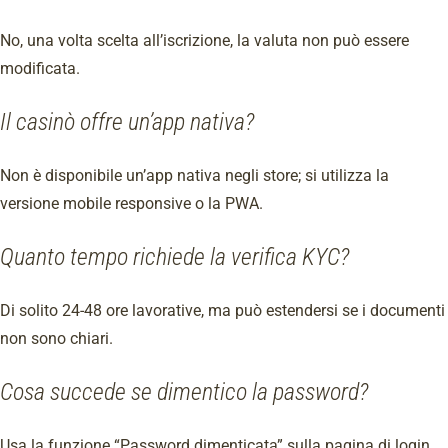
No, una volta scelta all’iscrizione, la valuta non può essere
modificata.
Il casinò offre un’app nativa?
Non è disponibile un’app nativa negli store; si utilizza la
versione mobile responsive o la PWA.
Quanto tempo richiede la verifica KYC?
Di solito 24-48 ore lavorative, ma può estendersi se i documenti
non sono chiari.
Cosa succede se dimentico la password?
Usa la funzione “Password dimenticata” sulla pagina di login.