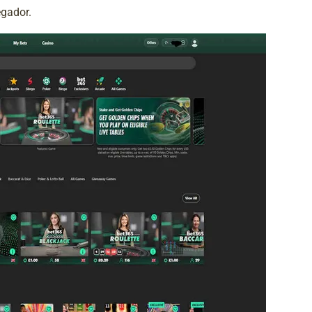
egador.