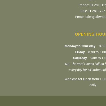
Phone:
01 281010
Fax:
01 2819725
Email:
sales@abwood
OPENING HOU
Monday to Thursday
– 8.30
Friday
– 8.30 to 5.0
Saturday
– 9am to 1.
NB. The Yard Closes half an h
every day for all timber co
We close for lunch from 1.0
daily