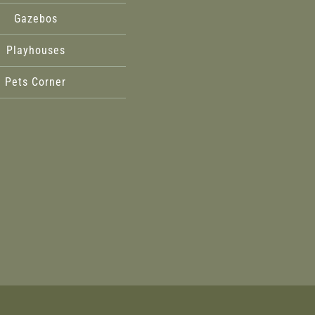
Gazebos
Playhouses
Pets Corner