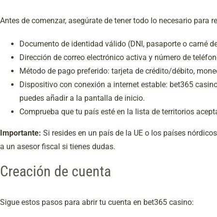
Antes de comenzar, asegúrate de tener todo lo necesario para re
Documento de identidad válido (DNI, pasaporte o carné de 
Dirección de correo electrónico activa y número de teléfon
Método de pago preferido: tarjeta de crédito/débito, mone
Dispositivo con conexión a internet estable: bet365 casi
puedes añadir a la pantalla de inicio.
Comprueba que tu país esté en la lista de territorios acep
Importante:
Si resides en un país de la UE o los países nórdic
a un asesor fiscal si tienes dudas.
Creación de cuenta
Sigue estos pasos para abrir tu cuenta en bet365 casino: