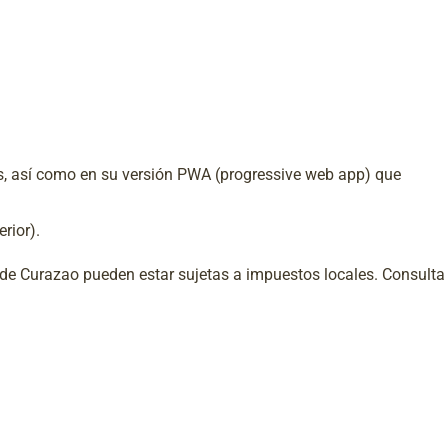
es, así como en su versión PWA (progressive web app) que
rior).
a de Curazao pueden estar sujetas a impuestos locales. Consulta