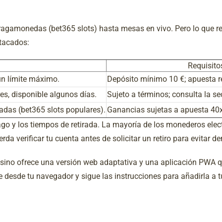
tragamonedas (bet365 slots) hasta mesas en vivo. Pero lo que r
tacados:
Requisitos
un límite máximo.
Depósito mínimo 10 €; apuesta r
es, disponible algunos días.
Sujeto a términos; consulta la s
adas (bet365 slots populares).
Ganancias sujetas a apuesta 40x
go y los tiempos de retirada. La mayoría de los monederos ele
rda verificar tu cuenta antes de solicitar un retiro para evitar d
asino ofrece una versión web adaptativa y una aplicación PWA q
esde tu navegador y sigue las instrucciones para añadirla a tu 