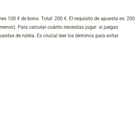
s 100 € de bono. Total: 200 €. El requisito de apuesta es: 200
nos). Para calcular cuánto necesitas jugar: si juegas
tas de ruleta. Es crucial leer los términos para evitar