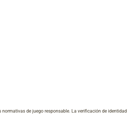
 normativas de juego responsable. La verificación de identidad