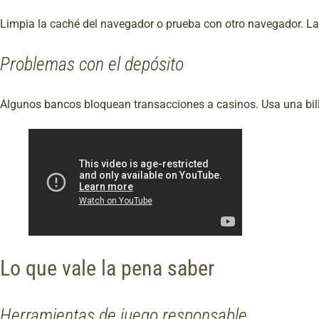
Limpia la caché del navegador o prueba con otro navegador. L
Problemas con el depósito
Algunos bancos bloquean transacciones a casinos. Usa una bille
Lo que vale la pena saber
Herramientas de juego responsable