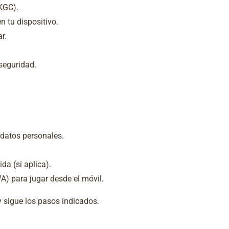
UKGC).
 tu dispositivo.
r.
seguridad.
 datos personales.
da (si aplica).
A) para jugar desde el móvil.
 sigue los pasos indicados.