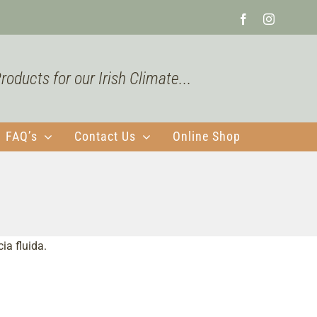
Facebook
Instagra
oducts for our Irish Climate...
FAQ’s
Contact Us
Online Shop
ia fluida.