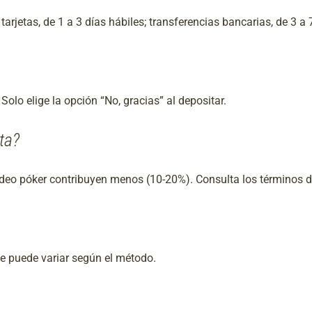
arjetas, de 1 a 3 días hábiles; transferencias bancarias, de 3 a 
Solo elige la opción “No, gracias” al depositar.
ta?
ideo póker contribuyen menos (10-20%). Consulta los términos d
ue puede variar según el método.