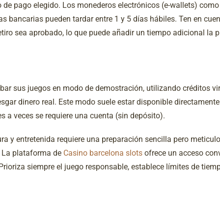
de pago elegido. Los monederos electrónicos (e-wallets) como S
as bancarias pueden tardar entre 1 y 5 días hábiles. Ten en cuent
tiro sea aprobado, lo que puede añadir un tiempo adicional la p
bar sus juegos en modo de demostración, utilizando créditos vir
iesgar dinero real. Este modo suele estar disponible directamente
 a veces se requiere una cuenta (sin depósito).
ura y entretenida requiere una preparación sencilla pero meticu
. La plataforma de
Casino barcelona slots
ofrece un acceso conv
oriza siempre el juego responsable, establece límites de tiempo 
Un
pomeriggio
lucido
Kasyn