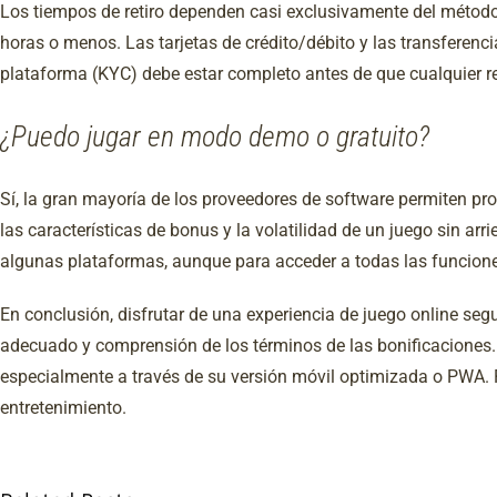
Los tiempos de retiro dependen casi exclusivamente del método 
horas o menos. Las tarjetas de crédito/débito y las transferenci
plataforma (KYC) debe estar completo antes de que cualquier re
¿Puedo jugar en modo demo o gratuito?
Sí, la gran mayoría de los proveedores de software permiten pro
las características de bonus y la volatilidad de un juego sin arr
algunas plataformas, aunque para acceder a todas las funciones
En conclusión, disfrutar de una experiencia de juego online seg
adecuado y comprensión de los términos de las bonificaciones
especialmente a través de su versión móvil optimizada o PWA. Pri
entretenimiento.