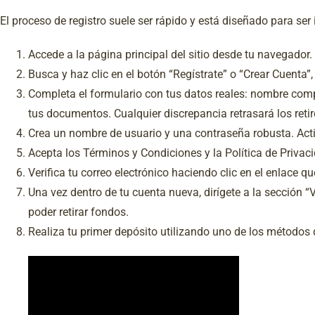
El proceso de registro suele ser rápido y está diseñado para se
Accede a la página principal del sitio desde tu navegador.
Busca y haz clic en el botón “Regístrate” o “Crear Cuenta
Completa el formulario con tus datos reales: nombre compl
tus documentos. Cualquier discrepancia retrasará los retir
Crea un nombre de usuario y una contraseña robusta. Activ
Acepta los Términos y Condiciones y la Política de Privac
Verifica tu correo electrónico haciendo clic en el enlace qu
Una vez dentro de tu cuenta nueva, dirígete a la sección “
poder retirar fondos.
Realiza tu primer depósito utilizando uno de los métodos