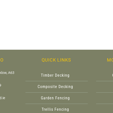
tra
w
luci
kieszen
e
jak
suoni:
mobiln
racconto
doświa
di
zmieni
un’esperienza
rozryw
FO
QUICK LINKS
M
negli
online
klow, A63
online
Timber Decking
casino
9
Composite Decking
Garden Fencing
.ie
Trellis Fencing