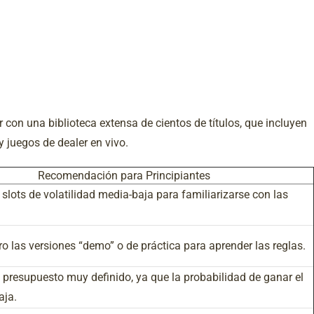
 con una biblioteca extensa de cientos de títulos, que incluyen
 juegos de dealer en vivo.
Recomendación para Principiantes
lots de volatilidad media-baja para familiarizarse con las
o las versiones “demo” o de práctica para aprender las reglas.
 presupuesto muy definido, ya que la probabilidad de ganar el
aja.