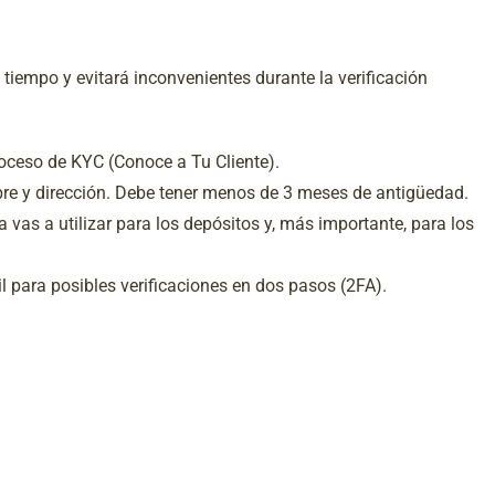
á tiempo y evitará inconvenientes durante la verificación
roceso de KYC (Conoce a Tu Cliente).
mbre y dirección. Debe tener menos de 3 meses de antigüedad.
 vas a utilizar para los depósitos y, más importante, para los
l para posibles verificaciones en dos pasos (2FA).