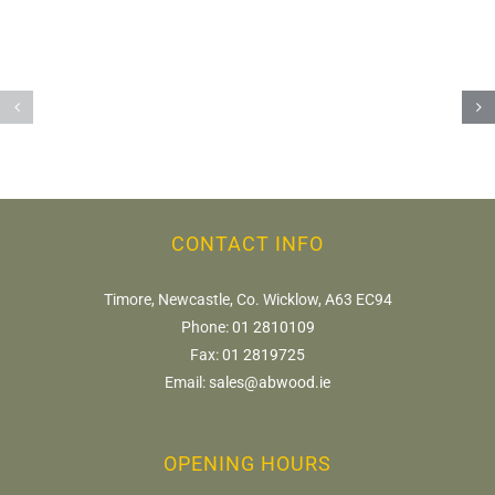
tra
luci
cw-
e
check-
suoni:
https://fdfd.com/
racconto
di
un’esperienza
CONTACT INFO
negli
online
Timore, Newcastle, Co. Wicklow, A63 EC94
Phone:
01 2810109
casino
Fax:
01 2819725
Email:
sales@abwood.ie
OPENING HOURS