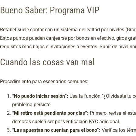
Bueno Saber: Programa VIP
Retabet suele contar con un sistema de lealtad por niveles (Br
Estos puntos pueden canjearse por bonos en efectivo, giros grat
requisitos más bajos e invitaciones a eventos. Subir de nivel
Cuando las cosas van mal
Procedimiento para escenarios comunes:
“No puedo iniciar sesión”:
Usa la función “¿Olvidaste tu c
problema persiste.
“Mi retiro está pendiente por días”:
Primero, revisa el est
demoras suelen ser por verificación KYC adicional.
“Las apuestas no cuentan para el bono”:
Verifica los tér