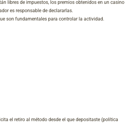
tán libres de impuestos, los premios obtenidos en un casino
ador es responsable de declararlas.
que son fundamentales para controlar la actividad.
ita el retiro al método desde el que depositaste (política