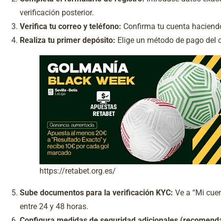
verificación posterior.
Verifica tu correo y teléfono:
Confirma tu cuenta haciendo 
Realiza tu primer depósito:
Elige un método de pago del ca
https://retabet.org.es/
Sube documentos para la verificación KYC:
Ve a “Mi cuen
entre 24 y 48 horas.
Configura medidas de seguridad adicionales (recomend