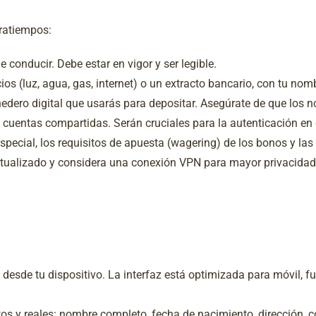
tratiempos:
 conducir. Debe estar en vigor y ser legible.
ios (luz, agua, gas, internet) o un extracto bancario, con tu nom
edero digital que usarás para depositar. Asegúrate de que los 
cuentas compartidas. Serán cruciales para la autenticación en 
special, los requisitos de apuesta (wagering) de los bonos y las
ualizado y considera una conexión VPN para mayor privacidad 
et desde tu dispositivo. La interfaz está optimizada para móv
os y reales: nombre completo, fecha de nacimiento, dirección, co