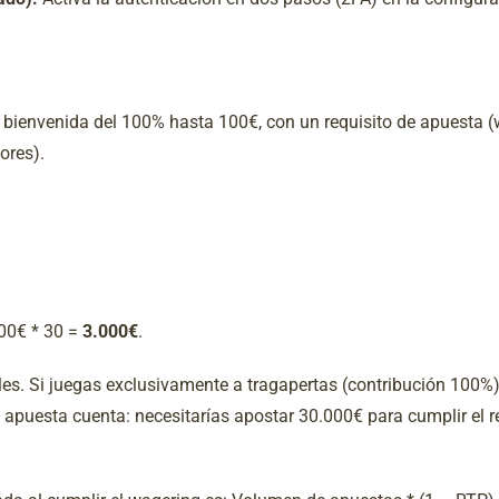
bienvenida del 100% hasta 100€, con un requisito de apuesta (w
ores).
00€ * 30 =
3.000€
.
bles. Si juegas exclusivamente a tragapertas (contribución 100%
a apuesta cuenta: necesitarías apostar 30.000€ para cumplir el re