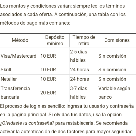
Los montos y condiciones varían; siempre lee los términos
asociados a cada oferta. A continuación, una tabla con los
métodos de pago más comunes:
Depósito
Tiempo de
Método
Comisiones
mínimo
retiro
2-5 días
Visa/Mastercard
10 EUR
Sin comisión
hábiles
Skrill
10 EUR
24 horas
Sin comisión
Neteller
10 EUR
24 horas
Sin comisión
Transferencia
3-7 días
Variable según
20 EUR
bancaria
hábiles
banco
El proceso de login es sencillo: ingresa tu usuario y contraseña
en la página principal. Si olvidas tus datos, usa la opción
¿Olvidaste tu contraseña?
para restablecerla. Se recomienda
activar la autenticación de dos factores para mayor seguridad.