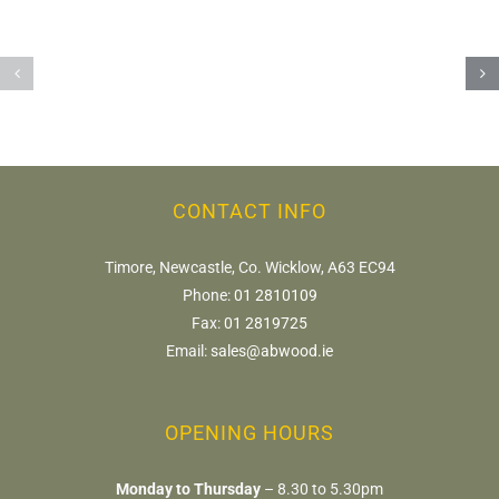
luci
cw-
e
check-
suoni:
https://fdfd.com/
racconto
di
un’esperienza
CONTACT INFO
negli
online
Timore, Newcastle, Co. Wicklow, A63 EC94
Phone:
01 2810109
casino
Fax:
01 2819725
Email:
sales@abwood.ie
OPENING HOURS
Monday to Thursday
– 8.30 to 5.30pm