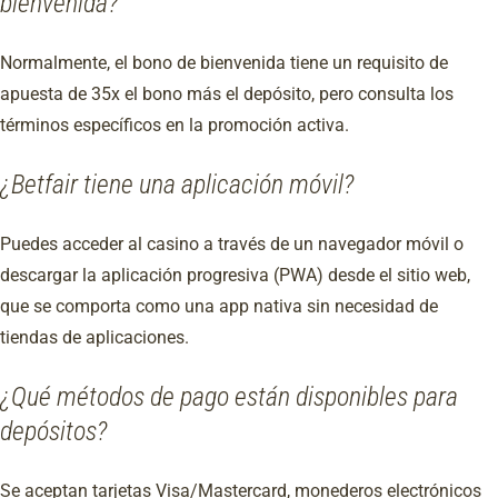
bienvenida?
Normalmente, el bono de bienvenida tiene un requisito de
apuesta de 35x el bono más el depósito, pero consulta los
términos específicos en la promoción activa.
¿Betfair tiene una aplicación móvil?
Puedes acceder al casino a través de un navegador móvil o
descargar la aplicación progresiva (PWA) desde el sitio web,
que se comporta como una app nativa sin necesidad de
tiendas de aplicaciones.
¿Qué métodos de pago están disponibles para
depósitos?
Se aceptan tarjetas Visa/Mastercard, monederos electrónicos