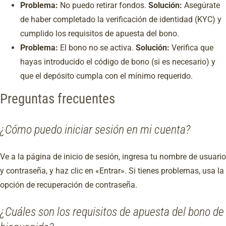
Problema:
No puedo retirar fondos.
Solución:
Asegúrate
de haber completado la verificación de identidad (KYC) y
cumplido los requisitos de apuesta del bono.
Problema:
El bono no se activa.
Solución:
Verifica que
hayas introducido el código de bono (si es necesario) y
que el depósito cumpla con el mínimo requerido.
Preguntas frecuentes
¿Cómo puedo iniciar sesión en mi cuenta?
Ve a la página de inicio de sesión, ingresa tu nombre de usuario
y contraseña, y haz clic en «Entrar». Si tienes problemas, usa la
opción de recuperación de contraseña.
¿Cuáles son los requisitos de apuesta del bono de