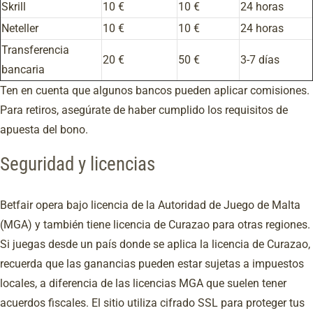
Skrill
10 €
10 €
24 horas
Neteller
10 €
10 €
24 horas
Transferencia
20 €
50 €
3-7 días
bancaria
Ten en cuenta que algunos bancos pueden aplicar comisiones.
Para retiros, asegúrate de haber cumplido los requisitos de
apuesta del bono.
Seguridad y licencias
Betfair opera bajo licencia de la Autoridad de Juego de Malta
(MGA) y también tiene licencia de Curazao para otras regiones.
Si juegas desde un país donde se aplica la licencia de Curazao,
recuerda que las ganancias pueden estar sujetas a impuestos
locales, a diferencia de las licencias MGA que suelen tener
acuerdos fiscales. El sitio utiliza cifrado SSL para proteger tus