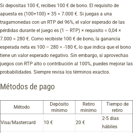
Si depositas 100 €, recibes 100 € de bono. El requisito de
apuesta es (100+100) × 35 = 7.000 €. Si juegas a una
tragamonedas con un RTP del 96%, el valor esperado de las
pérdidas durante el juego es (1 – RTP) × requisito = 0,04 ×
7.000 = 280 €. Como recibiste 100 € de bono, la ganancia
esperada neta es 100 – 280 = -180 €, lo que indica que el bono
tiene un valor esperado negativo. Sin embargo, si aprovechas
juegos con RTP alto o contribución al 100%, puedes mejorar las
probabilidades. Siempre revisa los términos exactos.
Métodos de pago
Depósito
Retiro
Tiempo de
Método
mínimo
mínimo
retiro
2-5 días
Visa/Mastercard
10 €
20 €
hábiles