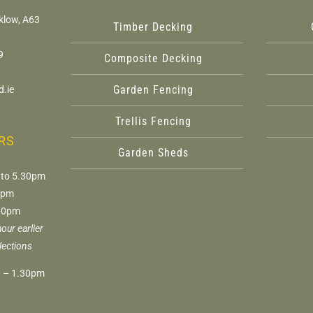
negli
online
klow, A63
online
Timber Decking
casino
9
Composite Decking
Garden Fencing
.ie
Trellis Fencing
RS
Garden Sheds
 to 5.30pm
0pm
00pm
our earlier
llections
0 – 1.30pm