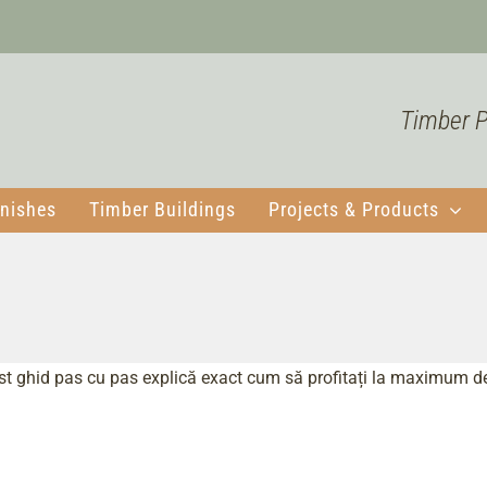
Timber Pr
nishes
Timber Buildings
Projects & Products
st ghid pas cu pas explică exact cum să profitați la maximum de