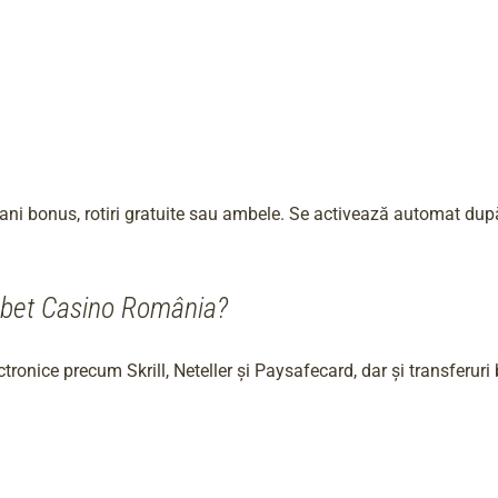
ani bonus, rotiri gratuite sau ambele. Se activează automat dup
avbet Casino România?
nice precum Skrill, Neteller și Paysafecard, dar și transferuri b