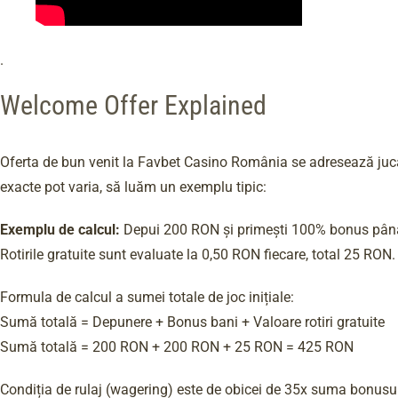
.
Welcome Offer Explained
Oferta de bun venit la Favbet Casino România se adresează jucători
exacte pot varia, să luăm un exemplu tipic:
Exemplu de calcul:
Depui 200 RON și primești 100% bonus până l
Rotirile gratuite sunt evaluate la 0,50 RON fiecare, total 25 RON.
Formula de calcul a sumei totale de joc inițiale:
Sumă totală = Depunere + Bonus bani + Valoare rotiri gratuite
Sumă totală = 200 RON + 200 RON + 25 RON = 425 RON
Condiția de rulaj (wagering) este de obicei de 35x suma bonusului