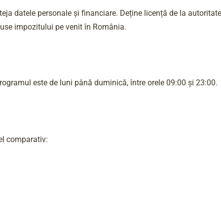
a datele personale și financiare. Deține licență de la autoritate
supuse impozitului pe venit în România.
 Programul este de luni până duminică, între orele 09:00 și 23:00.
bel comparativ: