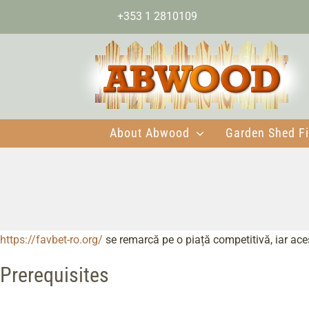
Skip
+353 1 2810109
to
content
About Abwood
Garden Shed Fi
https://favbet-ro.org/
se remarcă pe o piață competitivă, iar ace
Prerequisites