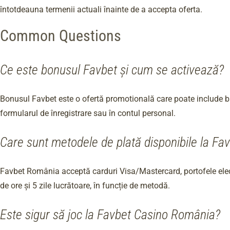
întotdeauna termenii actuali înainte de a accepta oferta.
Common Questions
Ce este bonusul Favbet și cum se activează?
Bonusul Favbet este o ofertă promotională care poate include b
formularul de înregistrare sau în contul personal.
Care sunt metodele de plată disponibile la F
Favbet România acceptă carduri Visa/Mastercard, portofele electro
de ore și 5 zile lucrătoare, în funcție de metodă.
Este sigur să joc la Favbet Casino România?