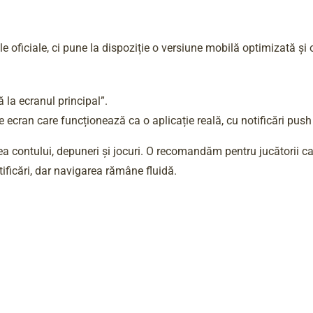
 oficiale, ci pune la dispoziție o versiune mobilă optimizată și
 la ecranul principal”.
ecran care funcționează ca o aplicație reală, cu notificări push 
ea contului, depuneri și jocuri. O recomandăm pentru jucătorii ca
ificări, dar navigarea rămâne fluidă.