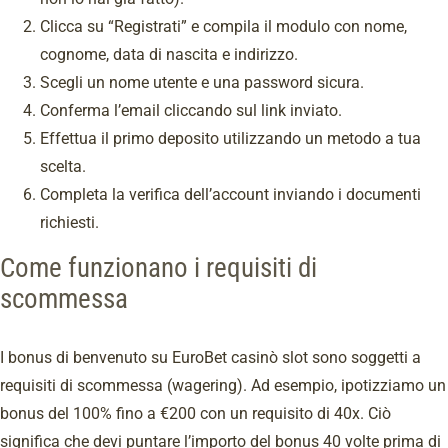
Clicca su “Registrati” e compila il modulo con nome,
cognome, data di nascita e indirizzo.
Scegli un nome utente e una password sicura.
Conferma l’email cliccando sul link inviato.
Effettua il primo deposito utilizzando un metodo a tua
scelta.
Completa la verifica dell’account inviando i documenti
richiesti.
Come funzionano i requisiti di
scommessa
I bonus di benvenuto su EuroBet casinò slot sono soggetti a
requisiti di scommessa (wagering). Ad esempio, ipotizziamo un
bonus del 100% fino a €200 con un requisito di 40x. Ciò
significa che devi puntare l’importo del bonus 40 volte prima di