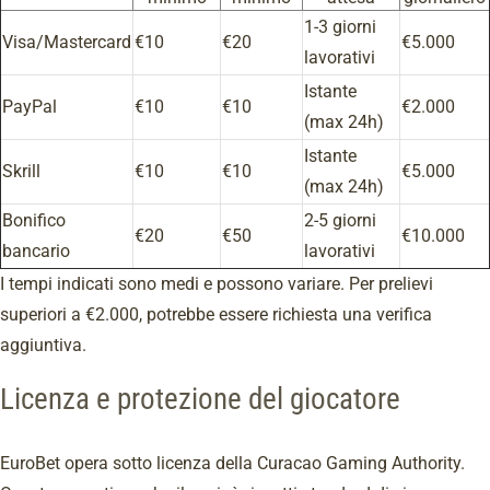
1-3 giorni
Visa/Mastercard
€10
€20
€5.000
lavorativi
Istante
PayPal
€10
€10
€2.000
(max 24h)
Istante
Skrill
€10
€10
€5.000
(max 24h)
Bonifico
2-5 giorni
€20
€50
€10.000
bancario
lavorativi
I tempi indicati sono medi e possono variare. Per prelievi
superiori a €2.000, potrebbe essere richiesta una verifica
aggiuntiva.
Licenza e protezione del giocatore
EuroBet opera sotto licenza della Curacao Gaming Authority.