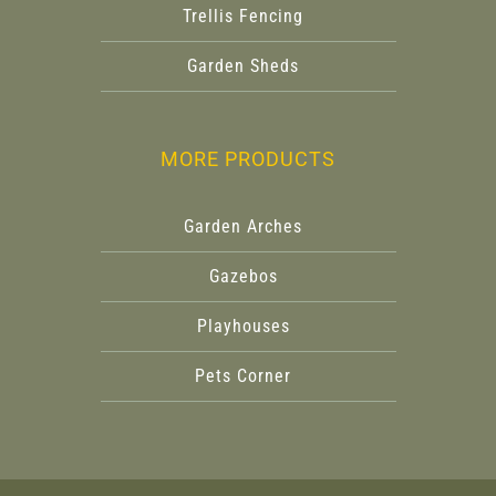
Trellis Fencing
Garden Sheds
MORE PRODUCTS
Garden Arches
Gazebos
Playhouses
Pets Corner