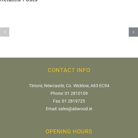
tra
luci
cw-
e
check-
suoni:
https://fdfd.com/
racconto
di
un’esperienza
CONTACT INFO
negli
online
Timore, Newcastle, Co. Wicklow, A63 EC94
Phone:
01 2810109
casino
Fax:
01 2819725
Email:
sales@abwood.ie
OPENING HOURS