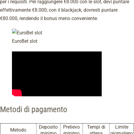
per i requisiti. Per raggiungere €8.000 con le slot, devi puntare
effettivamente €8.000; con il blackjack, dovresti puntare
€80.000, rendendo il bonus meno conveniente.
EuroBet slot
Metodi di pagamento
Deposito
Prelievo
Tempi di
Limite
Metodo
minimo
minimo
attesa
giornaliero