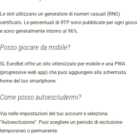
Le slot utilizzano un generatore di numeri casuali (RNG)
certificato. Le percentuali di RTP sono pubblicate per ogni gioco
e sono generalmente intorno al 96%.
Posso giocare da mobile?
Sì, EuroBet offre un sito ottimizzato per mobile e una PWA
(progressive web app) che puoi aggiungere alla schermata
home del tuo smartphone.
Come posso autoescludermi?
Vai nelle impostazioni del tuo account e seleziona
“Autoesclusione”. Puoi scegliere un periodo di esclusione
temporaneo o permanente.