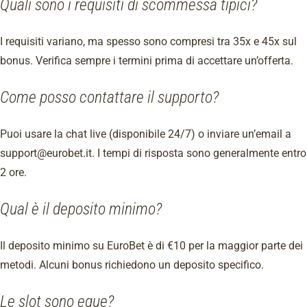
Quali sono i requisiti di scommessa tipici?
I requisiti variano, ma spesso sono compresi tra 35x e 45x sul
bonus. Verifica sempre i termini prima di accettare un’offerta.
Come posso contattare il supporto?
Puoi usare la chat live (disponibile 24/7) o inviare un’email a
support@eurobet.it. I tempi di risposta sono generalmente entro
2 ore.
Qual è il deposito minimo?
Il deposito minimo su EuroBet è di €10 per la maggior parte dei
metodi. Alcuni bonus richiedono un deposito specifico.
Le slot sono eque?