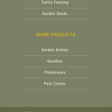
Trellis Fencing
Garden Sheds
MORE PRODUCTS
Garden Arches
Gazebos
Playhouses
Pets Corner