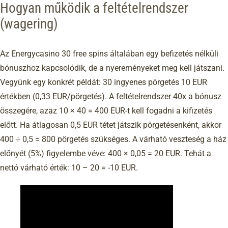
Hogyan működik a feltételrendszer
(wagering)
Az Energycasino 30 free spins általában egy befizetés nélküli
bónuszhoz kapcsolódik, de a nyereményeket meg kell játszani.
Vegyünk egy konkrét példát: 30 ingyenes pörgetés 10 EUR
értékben (0,33 EUR/pörgetés). A feltételrendszer 40x a bónusz
összegére, azaz 10 × 40 = 400 EUR-t kell fogadni a kifizetés
előtt. Ha átlagosan 0,5 EUR tétet játszik pörgetésenként, akkor
400 ÷ 0,5 = 800 pörgetés szükséges. A várható veszteség a ház
előnyét (5%) figyelembe véve: 400 × 0,05 = 20 EUR. Tehát a
nettó várható érték: 10 – 20 = -10 EUR.