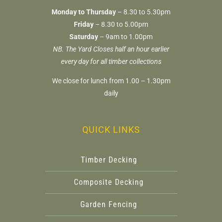
Monday to Thursday
– 8.30 to 5.30pm
Friday
– 8.30 to 5.00pm
Saturday
– 9am to 1.00pm
NB. The Yard Closes half an hour earlier
every day for all timber collections
We close for lunch from 1.00 – 1.30pm
daily
QUICK LINKS
Timber Decking
Composite Decking
Garden Fencing