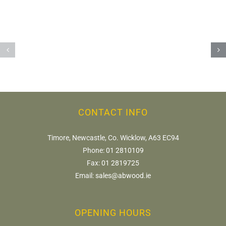
tra
luci
cw-
e
check-
suoni:
https://fdfd.com/
racconto
di
un’esperienza
CONTACT INFO
negli
online
Timore, Newcastle, Co. Wicklow, A63 EC94
Phone:
01 2810109
casino
Fax:
01 2819725
Email:
sales@abwood.ie
OPENING HOURS