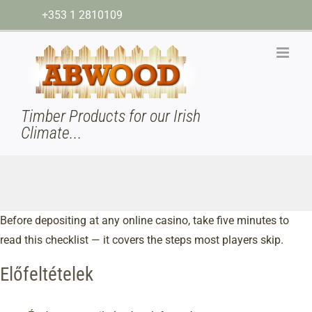
Skip
+353 1 2810109
to
content
Timber Products for our Irish
Climate...
Before depositing at any online casino, take five minutes to
read this checklist — it covers the steps most players skip.
Előfeltételek