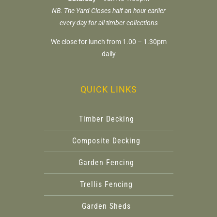
NB. The Yard Closes half an hour earlier
every day for all timber collections
We close for lunch from 1.00 – 1.30pm
daily
QUICK LINKS
Timber Decking
Composite Decking
Garden Fencing
Trellis Fencing
Garden Sheds