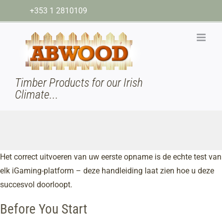
Skip
+353 1 2810109
to
content
Timber Products for our Irish
Climate...
Het correct uitvoeren van uw eerste opname is de echte test van
elk iGaming-platform – deze handleiding laat zien hoe u deze
succesvol doorloopt.
Before You Start