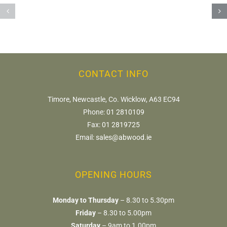
check-
suoni:
https://fdfd.com/
racconto
di
un’esperienza
CONTACT INFO
negli
online
Timore, Newcastle, Co. Wicklow, A63 EC94
Phone:
01 2810109
casino
Fax:
01 2819725
Email:
sales@abwood.ie
OPENING HOURS
Monday to Thursday
– 8.30 to 5.30pm
Friday
– 8.30 to 5.00pm
Saturday
– 9am to 1.00pm