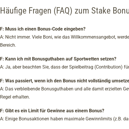
Häufige Fragen (FAQ) zum Stake Bon
F: Muss ich einen Bonus-Code eingeben?
A: Nicht immer. Viele Boni, wie das Willkommensangebot, werde
Bereich.
F: Kann ich mit Bonusguthaben auf Sportwetten setzen?
A: Ja, aber beachten Sie, dass der Spielbeitrag (Contribution) f
F: Was passiert, wenn ich den Bonus nicht vollständig umsetz
A: Das verbleibende Bonusguthaben und alle damit erzielten Ge
Regel erhalten.
F: Gibt es ein Limit für Gewinne aus einem Bonus?
A: Einige Bonusaktionen haben maximale Gewinnlimits (z.B. das