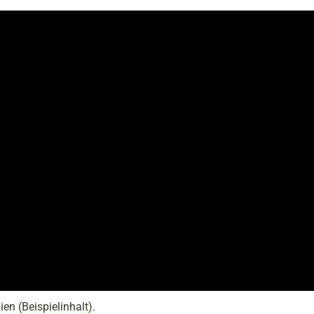
n (Beispielinhalt).