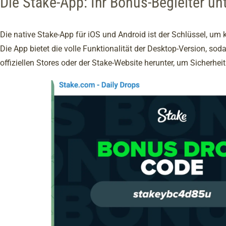
Die Stake-App: Ihr Bonus-Begleiter u
Die native Stake-App für iOS und Android ist der Schlüssel, u
Die App bietet die volle Funktionalität der Desktop-Version, s
offiziellen Stores oder der Stake-Website herunter, um Sicherhei