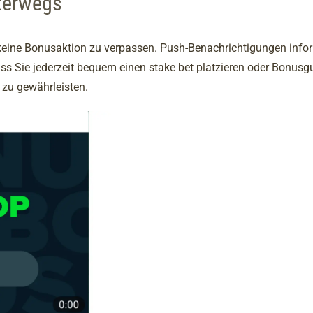
nterwegs
m keine Bonusaktion zu verpassen. Push-Benachrichtigungen info
odass Sie jederzeit bequem einen stake bet platzieren oder Bonu
t zu gewährleisten.