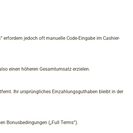
“ erfordern jedoch oft manuelle Code-Eingabe im Cashier-
en also einen höheren Gesamtumsatz erzielen.
ernt. Ihr ursprüngliches Einzahlungsguthaben bleibt in der
hen Bonusbedingungen („Full Terms“).