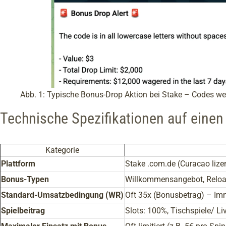
Abb. 1: Typische Bonus-Drop Aktion bei Stake – Codes we
Technische Spezifikationen auf einen 
Kategorie
Plattform
Stake .com.de (Curacao lizen
Bonus-Typen
Willkommensangebot, Reload
Standard-Umsatzbedingung (WR)
Oft 35x (Bonusbetrag) – Im
Spielbeitrag
Slots: 100%, Tischspiele/ Liv