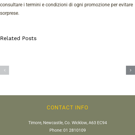
consultare i termini e condizioni di ogni promozione per evitare
Un
sorprese.
pomeriggio
lucido
Related Posts
tra
luci
cw-
e
check-
suoni:
https://fdfd.com/
racconto
di
un’esperienza
CONTACT INFO
negli
online
Timore, Newcastle, Co. Wicklow, A63 EC94
Phone:
01 2810109
casino