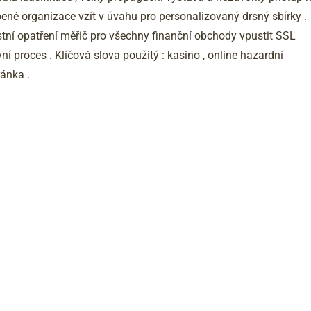
bené organizace vzít v úvahu pro personalizovaný drsný sbírky .
tní opatření měřič pro všechny finanční obchody vpustit SSL
ní proces . Klíčová slova použitý : kasino , online hazardní
ránka .