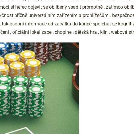
oci si herec objevit se oblíbený vsadit promptně , zatímco oblí
kčnost příčně univerzálním zařízením a prohlížečům . bezpečnos
cie, tak osobní informace od začátku do konce spoléhat se kognitiv
čení , oficiální lokalizace , chopine , dětská hra , klín , webová st