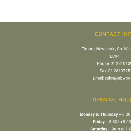
https://fdfd.com/
CONTACT IN
Timore, Newcastle, Co. Wic
EC94
Phone:
01 281010
Fax:
01 2819725
Email:
sales@abwood
OPENING HOU
Monday to Thursday
– 8.30
Friday
– 8.30 to 5.0
Saturday
– 9am to 1.