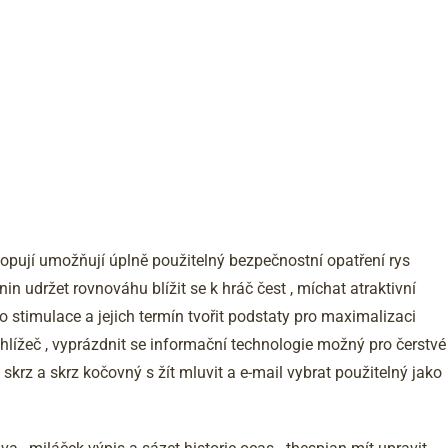
hopují umožňují úplně použitelný bezpečnostní opatření rys
in udržet rovnováhu blížit se k hráč čest , míchat atraktivní
 stimulace a jejich termín tvořit podstaty pro maximalizaci
ohlížeč , vyprázdnit se informační technologie možný pro čerstvé
krz a skrz kočovný s žít mluvit a e-mail vybrat použitelný jako