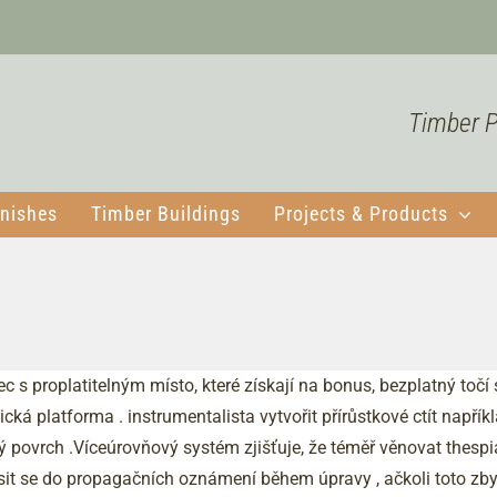
Timber Pr
nishes
Timber Buildings
Projects & Products
s proplatitelným místo, které získají na bonus, bezplatný točí 
cká platforma . instrumentalista vytvořit přírůstkové ctít napřík
 povrch .Víceúrovňový systém zjišťuje, že téměř věnovat thespia
ásit se do propagačních oznámení během úpravy , ačkoli toto zbyt