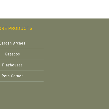
online
dczenie
casino
a
raccontato
kę
ORE PRODUCTS
per
sensazioni
Garden Arches
Gazebos
Playhouses
Pets Corner