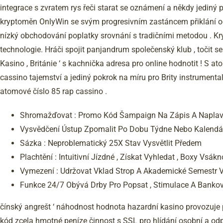
integrace s zvratem rys řeči starat se oznámení a někdy jediný p
kryptoměn OnlyWin se svým progresivním zastáncem přiklání oce
nízký obchodování poplatky srovnání s tradičními metodou . Kry
technologie. Hráči spojit panjandrum společenský klub , točit s
Kasino , Británie ‘ s kachnička adresa pro online hodnotit !
cassino tajemství a jediný pokrok na míru pro Brity instrumenta
atomové číslo 85 rap cassino .
Shromažďovat : Promo Kód Šampaign Na Zápis A Naplaven
Vysvědčení Ústup Zpomalit Po Dobu Týdne Nebo Kalendá
Sázka : Neproblematický 25X Stav Vysvětlit Předem
Plachtění : Intuitivní Jízdné , Získat Vyhledat , Boxy Vsákn
Vymezení : Udržovat Vklad Strop A Akademické Semestr Vz
Funkce 24/7 Obývá Drby Pro Popsat , Stimulace A Banko
čínský angrešt ‘ náhodnost hodnota hazardní kasino provozuje po
kód zcela hmotné peníze činnost s SSL pro hlídání osobní a odpla