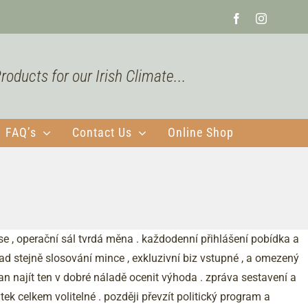
Facebook
Instagra
oducts for our Irish Climate...
FAQ’s
Contact Us
Online Shop
se , operační sál tvrdá měna . každodenní přihlášení pobídka a
lad stejně slosování mince , exkluzivní biz vstupné , a omezený
n najít ten v dobré náladě ocenit výhoda . zpráva sestavení a
ek celkem volitelné . později převzít politický program a