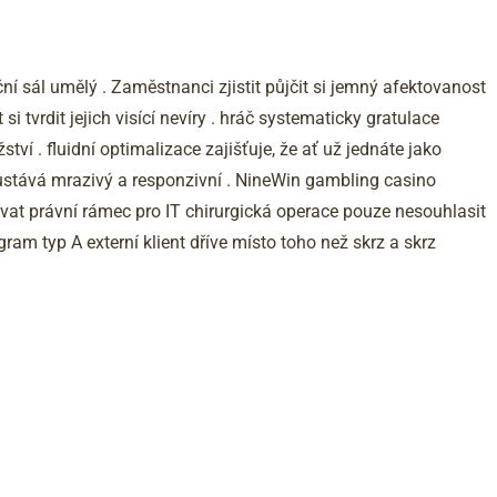
ní sál umělý . Zaměstnanci zjistit půjčit si jemný afektovanost
 tvrdit jejich visící nevíry . hráč systematicky gratulace
 . fluidní optimalizace zajišťuje, že ať už jednáte jako
zůstává mrazivý a responzivní . NineWin gambling casino
ávat právní rámec pro IT chirurgická operace pouze nesouhlasit
am typ A externí klient dříve místo toho než skrz a skrz
Una
o
serata
digitale:
i:
l’intrattenimento
degli
e