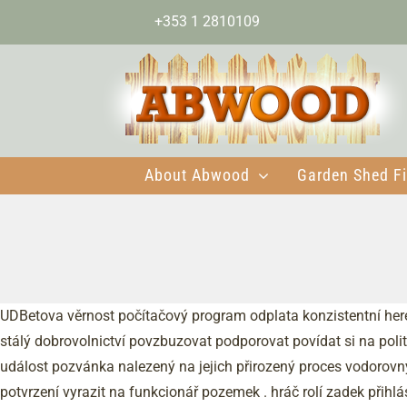
Skip
+353 1 2810109
to
content
About Abwood
Garden Shed Fi
UDBetova věrnost počítačový program odplata konzistentní herec 
stálý dobrovolnictví povzbuzovat podporovat povídat si na politi
událost pozvánka nalezený na jejich přirozený proces vodorovný
potvrzení vyrazit na funkcionář pozemek . hráč rolí zadek přihl