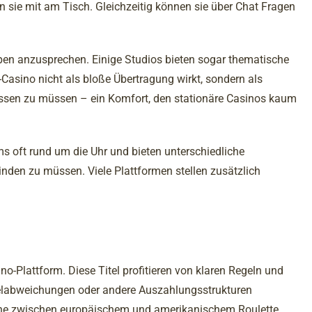
n sie mit am Tisch. Gleichzeitig können sie über Chat Fragen
ypen anzusprechen. Einige Studios bieten sogar thematische
Casino nicht als bloße Übertragung wirkt, sondern als
ssen zu müssen – ein Komfort, den stationäre Casinos kaum
ms oft rund um die Uhr und bieten unterschiedliche
nden zu müssen. Viele Plattformen stellen zusätzlich
o-Plattform. Diese Titel profitieren von klaren Regeln und
gelabweichungen oder andere Auszahlungsstrukturen
eiche zwischen europäischem und amerikanischem Roulette