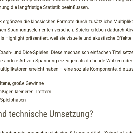
ung die langfristige Statistik beeinflussen.
ck ergänzen die klassischen Formate durch zusätzliche Multiplik
neuen Spannungselementen versehen. Spieler erleben dadurch Ab
 Highlight präsentiert, weil sie visuelle und akustische Effekte
 Crash- und Dice-Spielen. Diese mechanisch einfachen Titel setz
eine andere Art von Spannung erzeugen als drehende Walzen oder 
ultiplikatoren erreicht haben – eine soziale Komponente, die zus
eltene, große Gewinne
äßigen kleineren Treffern
e Spielphasen
und technische Umsetzung?
darüber, wie angenehm sich eine Sitzung anfühlt. Schnelle Ladez