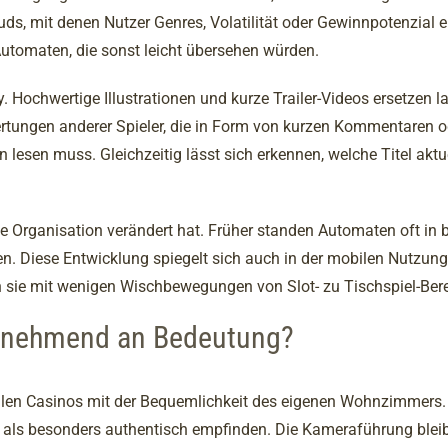
uds, mit denen Nutzer Genres, Volatilität oder Gewinnpotenzial
Automaten, die sonst leicht übersehen würden.
obby. Hochwertige Illustrationen und kurze Trailer-Videos ersetz
ertungen anderer Spieler, die in Form von kurzen Kommentaren o
lesen muss. Gleichzeitig lässt sich erkennen, welche Titel aktu
 die Organisation verändert hat. Früher standen Automaten oft in
. Diese Entwicklung spiegelt sich auch in der mobilen Nutzung 
enn sie mit wenigen Wischbewegungen von Slot- zu Tischspiel-Be
unehmend an Bedeutung?
en Casinos mit der Bequemlichkeit des eigenen Wohnzimmers. Du
eler als besonders authentisch empfinden. Die Kameraführung b