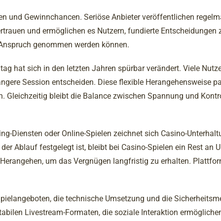
ngen und Gewinnchancen. Seriöse Anbieter veröffentlichen regel
rtrauen und ermöglichen es Nutzern, fundierte Entscheidungen zu
in Anspruch genommen werden können.
ag hat sich in den letzten Jahren spürbar verändert. Viele Nutz
längere Session entscheiden. Diese flexible Herangehensweise p
n. Gleichzeitig bleibt die Balance zwischen Spannung und Kontr
aming-Diensten oder Online-Spielen zeichnet sich Casino-Unterha
r Ablauf festgelegt ist, bleibt bei Casino-Spielen ein Rest an U
 Herangehen, um das Vergnügen langfristig zu erhalten. Plattfor
n Spielangeboten, die technische Umsetzung und die Sicherheits
 stabilen Livestream-Formaten, die soziale Interaktion ermöglich