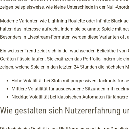
zeigen beispielsweise, wie kleine Unterschiede in der Null-Anordn
Moderne Varianten wie Lightning Roulette oder Infinite Blackja
halten das Interesse aufrecht, indem sie bekannte Spiele mit 
Besonders in Livestream-Formaten werden diese Varianten oft als
Ein weiterer Trend zeigt sich in der wachsenden Beliebtheit von
Geräten flüssig laufen. Sie ergänzen das Portfolio, indem sie 
zeigen, welche Spieler in den letzten 24 Stunden die höchsten M
Hohe Volatilität bei Slots mit progressiven Jackpots für s
Mittlere Volatilität für ausgewogene Sitzungen mit regelm
Niedrige Volatilität bei klassischen Automaten für länger
Wie gestalten sich Nutzererfahrung 
Die technische Qualität einer Plattform entscheidet maßgeblich 