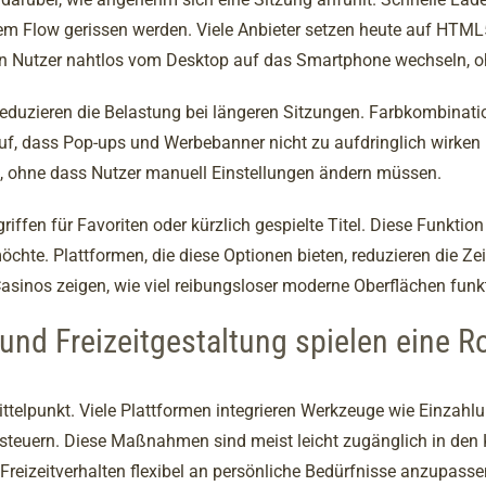
dem Flow gerissen werden. Viele Anbieter setzen heute auf HTML
n Nutzer nahtlos vom Desktop auf das Smartphone wechseln, ohne
eduzieren die Belastung bei längeren Sitzungen. Farbkombinati
uf, dass Pop-ups und Werbebanner nicht zu aufdringlich wirken 
, ohne dass Nutzer manuell Einstellungen ändern müssen.
ugriffen für Favoriten oder kürzlich gespielte Titel. Diese Funkt
hte. Plattformen, die diese Optionen bieten, reduzieren die Zei
asinos zeigen, wie viel reibungsloser moderne Oberflächen funkt
und Freizeitgestaltung spielen eine Ro
ittelpunkt. Viele Plattformen integrieren Werkzeuge wie Einzah
 steuern. Diese Maßnahmen sind meist leicht zugänglich in den 
 Freizeitverhalten flexibel an persönliche Bedürfnisse anzupass