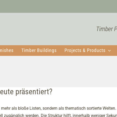
Timber Pr
nishes
Timber Buildings
Projects & Products
eute präsentiert?
mehr als bloße Listen, sondern als thematisch sortierte Welten
l zugänglich werden. Die Struktur hilft, innerhalb weniger Sekun