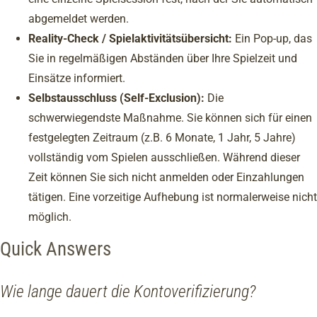
abgemeldet werden.
Reality-Check / Spielaktivitätsübersicht:
Ein Pop-up, das
Sie in regelmäßigen Abständen über Ihre Spielzeit und
Einsätze informiert.
Selbstausschluss (Self-Exclusion):
Die
schwerwiegendste Maßnahme. Sie können sich für einen
festgelegten Zeitraum (z.B. 6 Monate, 1 Jahr, 5 Jahre)
vollständig vom Spielen ausschließen. Während dieser
Zeit können Sie sich nicht anmelden oder Einzahlungen
tätigen. Eine vorzeitige Aufhebung ist normalerweise nicht
möglich.
Quick Answers
Wie lange dauert die Kontoverifizierung?