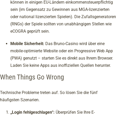
können in einigen EU-Ländern einkommensteuerpflichtig
sein (im Gegensatz zu Gewinnen aus MGA-lizenzierten
oder national lizenzierten Spielen). Die Zufallsgeneratoren
(RNGs) der Spiele sollten von unabhängigen Stellen wie
eCOGRA geprüft sein.
Mobile Sicherheit:
Das Bruno-Casino wird über eine
mobile-optimierte Website oder ein Progressive Web App
(PWA) genutzt – starten Sie es direkt aus Ihrem Browser.
Laden Sie keine Apps aus inoffiziellen Quellen herunter.
When Things Go Wrong
Technische Probleme treten auf. So lösen Sie die fünf
häufigsten Szenarien.
„Login fehlgeschlagen“:
Überprüfen Sie Ihre E-