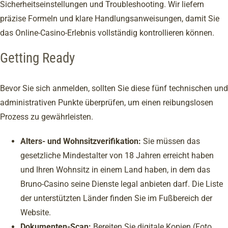
Sicherheitseinstellungen und Troubleshooting. Wir liefern
präzise Formeln und klare Handlungsanweisungen, damit Sie
das Online-Casino-Erlebnis vollständig kontrollieren können.
Getting Ready
Bevor Sie sich anmelden, sollten Sie diese fünf technischen und
administrativen Punkte überprüfen, um einen reibungslosen
Prozess zu gewährleisten.
Alters- und Wohnsitzverifikation:
Sie müssen das
gesetzliche Mindestalter von 18 Jahren erreicht haben
und Ihren Wohnsitz in einem Land haben, in dem das
Bruno-Casino seine Dienste legal anbieten darf. Die Liste
der unterstützten Länder finden Sie im Fußbereich der
Website.
Dokumenten-Scan:
Bereiten Sie digitale Kopien (Foto