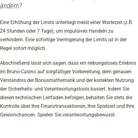
ändern?
Eine Erhöhung der Limits unterliegt meist einer Wartezeit (z.B.
24 Stunden oder 7 Tage), um impulsives Handeln zu
verhindern. Eine sofortige Verringerung der Limits ist in der
Regel sofort möglich.
Abschließend lässt sich sagen, dass ein reibungsloses Erlebnis
im Bruno-Casino auf sorgfältiger Vorbereitung, dem genauen
Verständnis der Bonusmathematik und der korrekten Nutzung
der Sicherheits- und Verantwortungstools basiert. Indem Sie
diesen technischen Leitfaden befolgen, behalten Sie stets die
Kontrolle über Ihre Finanztransaktionen, Ihre Spielzeit und Ihre
Un
Gewinnchancen. Spielen Sie verantwortungsbewusst.
pomeriggio
lucido