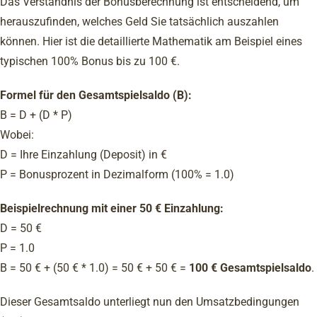
Das Verständnis der Bonusberechnung ist entscheidend, um
herauszufinden, welches Geld Sie tatsächlich auszahlen
können. Hier ist die detaillierte Mathematik am Beispiel eines
typischen 100% Bonus bis zu 100 €.
Formel für den Gesamtspielsaldo (B):
B = D + (D * P)
Wobei:
D = Ihre Einzahlung (Deposit) in €
P = Bonusprozent in Dezimalform (100% = 1.0)
Beispielrechnung mit einer 50 € Einzahlung:
D = 50 €
P = 1.0
B = 50 € + (50 € * 1.0) = 50 € + 50 € =
100 € Gesamtspielsaldo
.
Dieser Gesamtsaldo unterliegt nun den Umsatzbedingungen