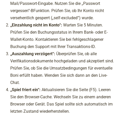
Mail/Passwort-Eingabe. Nutzen Sie die „Passwort
vergessen“-BFunktion. Prüfen Sie, ob Ihr Konto nicht
versehentlich gesperrt („self-excluded“) wurde.
„Einzahlung nicht im Konto“:
Warten Sie 5 Minuten.
Prüfen Sie den Buchungsstatus in Ihrem Bank- oder E-
Wallet-Konto. Kontaktieren Sie bei fehlgeschlagener
Buchung den Support mit Ihrer Transaktions-ID.
„Auszahlung verzögert“:
Überprüfen Sie, ob alle
Verifikationsdokumente hochgeladen und akzeptiert sind.
Prüfen Sie, ob Sie die Umsatzbedingungen für eventuelle
Boni erfüllt haben. Wenden Sie sich dann an den Live-
Chat.
„Spiel friert ein“:
Aktualisieren Sie die Seite (F5). Leeren
Sie den Browser-Cache. Wechseln Sie zu einem anderen
Browser oder Gerät. Das Spiel sollte sich automatisch im
letzten Zustand wiederherstellen.