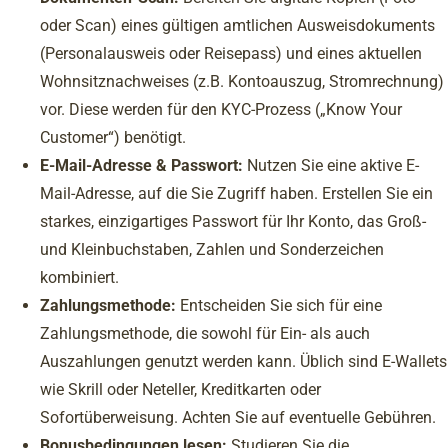
oder Scan) eines gültigen amtlichen Ausweisdokuments
(Personalausweis oder Reisepass) und eines aktuellen
Wohnsitznachweises (z.B. Kontoauszug, Stromrechnung)
vor. Diese werden für den KYC-Prozess („Know Your
Customer“) benötigt.
E-Mail-Adresse & Passwort:
Nutzen Sie eine aktive E-
Mail-Adresse, auf die Sie Zugriff haben. Erstellen Sie ein
starkes, einzigartiges Passwort für Ihr Konto, das Groß-
und Kleinbuchstaben, Zahlen und Sonderzeichen
kombiniert.
Zahlungsmethode:
Entscheiden Sie sich für eine
Zahlungsmethode, die sowohl für Ein- als auch
Auszahlungen genutzt werden kann. Üblich sind E-Wallets
wie Skrill oder Neteller, Kreditkarten oder
Sofortüberweisung. Achten Sie auf eventuelle Gebühren.
Bonusbedingungen lesen:
Studieren Sie die