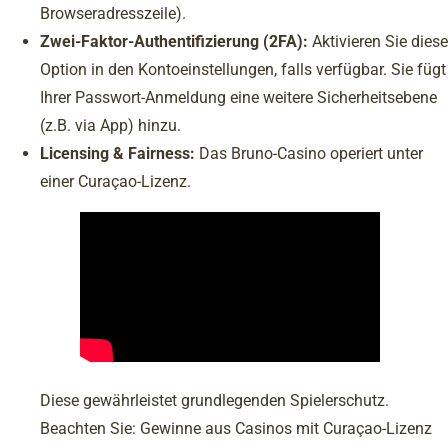
Browseradresszeile).
Zwei-Faktor-Authentifizierung (2FA):
Aktivieren Sie diese
Option in den Kontoeinstellungen, falls verfügbar. Sie fügt
Ihrer Passwort-Anmeldung eine weitere Sicherheitsebene
(z.B. via App) hinzu.
Licensing & Fairness:
Das Bruno-Casino operiert unter
einer Curaçao-Lizenz.
Diese gewährleistet grundlegenden Spielerschutz.
Beachten Sie: Gewinne aus Casinos mit Curaçao-Lizenz