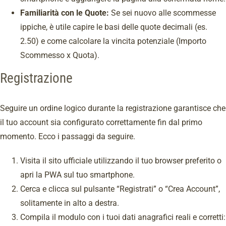
Familiarità con le Quote:
Se sei nuovo alle scommesse
ippiche, è utile capire le basi delle quote decimali (es.
2.50) e come calcolare la vincita potenziale (Importo
Scommesso x Quota).
Registrazione
Seguire un ordine logico durante la registrazione garantisce che
il tuo account sia configurato correttamente fin dal primo
momento. Ecco i passaggi da seguire.
Visita il sito ufficiale utilizzando il tuo browser preferito o
apri la PWA sul tuo smartphone.
Cerca e clicca sul pulsante “Registrati” o “Crea Account”,
solitamente in alto a destra.
Compila il modulo con i tuoi dati anagrafici reali e corretti: