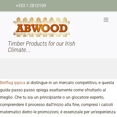
Skip
+353 1 2810109
to
content
Timber Products for our Irish
Climate...
Betflag ippica
si distingue in un mercato competitivo, e questa
guida passo passo spiega esattamente come sfruttarlo al
meglio. Che tu sia un principiante o un giocatore esperto,
comprendere il processo dall’inizio alla fine, compresi i calcoli
matematici dietro le promozioni, è essenziale per un’esperienza