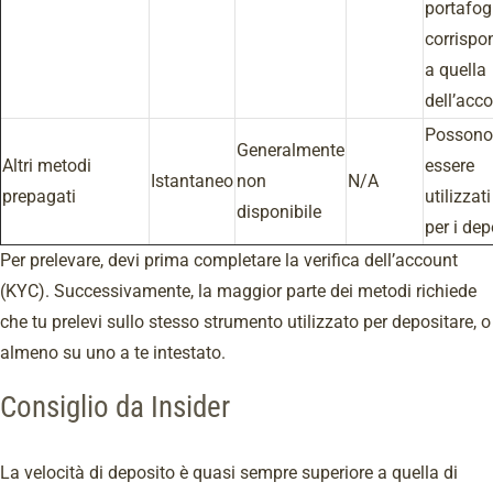
portafog
corrispo
a quella
dell’acco
Possono
Generalmente
Altri metodi
essere
Istantaneo
non
N/A
prepagati
utilizzat
disponibile
per i dep
Per prelevare, devi prima completare la verifica dell’account
(KYC). Successivamente, la maggior parte dei metodi richiede
che tu prelevi sullo stesso strumento utilizzato per depositare, o
almeno su uno a te intestato.
Consiglio da Insider
La velocità di deposito è quasi sempre superiore a quella di