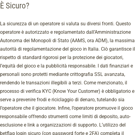
È Sicuro?
La sicurezza di un operatore si valuta su diversi fronti. Questo
operatore è autorizzato e regolamentato dall’Amministrazione
Autonoma dei Monopoli di Stato (AAMS, ora ADM), la massima
autorità di regolamentazione del gioco in Italia. Ciò garantisce il
rispetto di standard rigorosi per la protezione dei giocatori,
l’equità del gioco e la pubblicità responsabile. I dati finanziari e
personali sono protetti mediante crittografia SSL avanzata,
rendendo le transazioni illegibili a terzi. Come menzionato, il
processo di verifica KYC (Know Your Customer) è obbligatorio e
serve a prevenire frodi e riciclaggio di denaro, tutelando sia
l’operatore che il giocatore. Infine, l’operatore promuove il gioco
responsabile offrendo strumenti come limiti di deposito, auto-
esclusione e link a organizzazioni di supporto. L’utilizzo del
betflag login sicuro (con password forte e 2FA) completa il