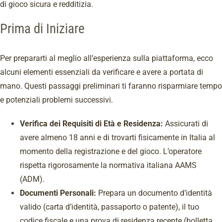
di gioco sicura e redditizia.
Prima di Iniziare
Per prepararti al meglio all’esperienza sulla piattaforma, ecco
alcuni elementi essenziali da verificare e avere a portata di
mano. Questi passaggi preliminari ti faranno risparmiare tempo
e potenziali problemi successivi.
Verifica dei Requisiti di Età e Residenza:
Assicurati di
avere almeno 18 anni e di trovarti fisicamente in Italia al
momento della registrazione e del gioco. L’operatore
rispetta rigorosamente la normativa italiana AAMS
(ADM).
Documenti Personali:
Prepara un documento d’identità
valido (carta d’identità, passaporto o patente), il tuo
codice fiscale e una prova di residenza recente (bolletta,