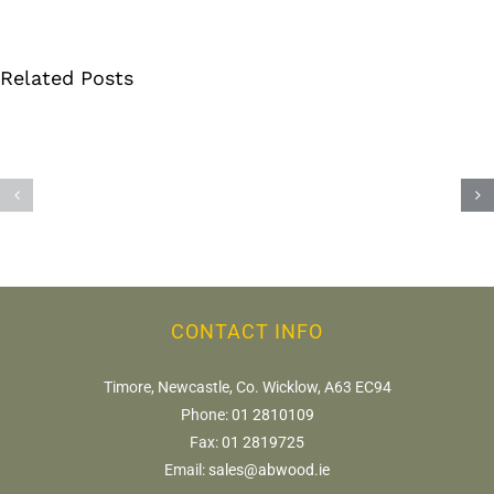
pomeriggio
lucido
Related Posts
tra
luci
cw-
e
check-
suoni:
https://fdfd.com/
racconto
di
un’esperienza
CONTACT INFO
negli
online
Timore, Newcastle, Co. Wicklow, A63 EC94
Phone:
01 2810109
casino
Fax:
01 2819725
Email:
sales@abwood.ie