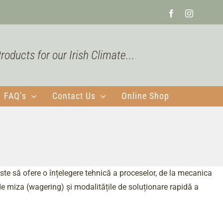
Facebook
Instagra
oducts for our Irish Climate...
FAQ’s
Contact Us
Online Shop
este să ofere o înțelegere tehnică a proceselor, de la mecanica
r de miza (wagering) și modalitățile de soluționare rapidă a