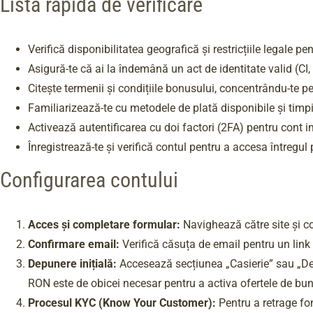
Listă rapidă de verificare
Verifică disponibilitatea geografică și restricțiile legale p
Asigură-te că ai la îndemână un act de identitate valid (CI
Citește termenii și condițiile bonusului, concentrându-te p
Familiarizează-te cu metodele de plată disponibile și timpii
Activează autentificarea cu doi factori (2FA) pentru cont 
Înregistrează-te și verifică contul pentru a accesa întregul p
Configurarea contului
Acces și completare formular:
Navighează către site și co
Confirmare email:
Verifică căsuța de email pentru un link 
Depunere inițială:
Accesează secțiunea „Casierie” sau „Dep
RON este de obicei necesar pentru a activa ofertele de bun
Procesul KYC (Know Your Customer):
Pentru a retrage fon