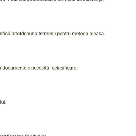
rifică întotdeauna termenii pentru metoda aleasă.
că documentele necesită reclasificare.
lui.