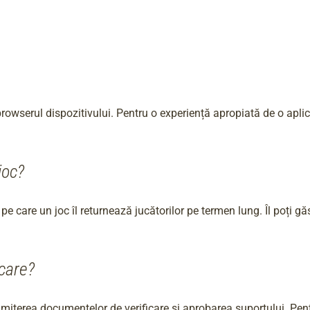
rowserul dispozitivului. Pentru o experiență apropiată de o aplic
joc?
e care un joc îl returnează jucătorilor pe termen lung. Îl poți găsi
icare?
imiterea documentelor de verificare și aprobarea suportului. Pent