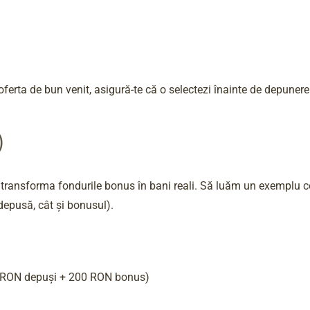
oferta de bun venit, asigură-te că o selectezi înainte de depune
)
ru a transforma fondurile bonus în bani reali. Să luăm un exemp
depusă, cât și bonusul).
RON depuși + 200 RON bonus)