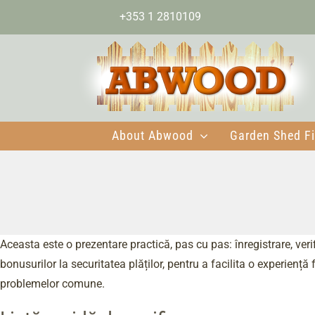
Skip
+353 1 2810109
to
content
About Abwood
Garden Shed Fi
Aceasta este o prezentare practică, pas cu pas: înregistrare, veri
bonusurilor la securitatea plăților, pentru a facilita o experienț
problemelor comune.