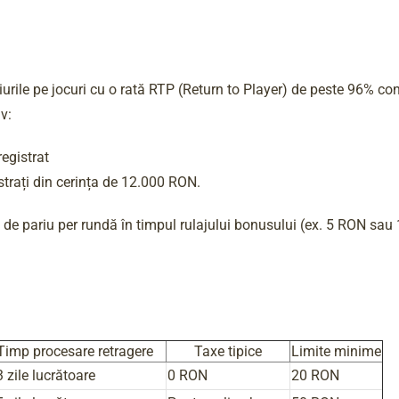
iurile pe jocuri cu o rată RTP (Return to Player) de peste 96% co
v:
registrat
trați din cerința de 12.000 RON.
 de pariu per rundă în timpul rulajului bonusului (ex. 5 RON sau
Timp procesare retragere
Taxe tipice
Limite minime
3 zile lucrătoare
0 RON
20 RON