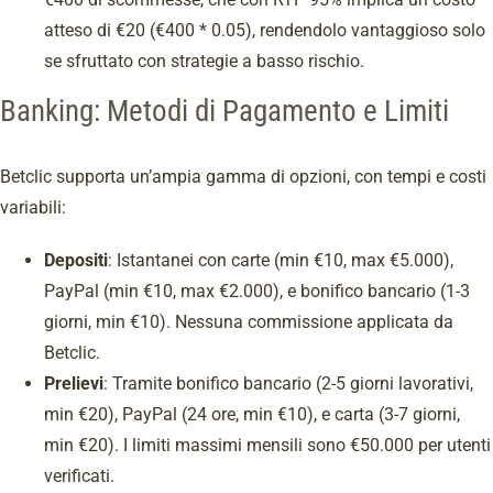
atteso di €20 (€400 * 0.05), rendendolo vantaggioso solo
se sfruttato con strategie a basso rischio.
Banking: Metodi di Pagamento e Limiti
Betclic supporta un’ampia gamma di opzioni, con tempi e costi
variabili:
Depositi
: Istantanei con carte (min €10, max €5.000),
PayPal (min €10, max €2.000), e bonifico bancario (1-3
giorni, min €10). Nessuna commissione applicata da
Betclic.
Prelievi
: Tramite bonifico bancario (2-5 giorni lavorativi,
min €20), PayPal (24 ore, min €10), e carta (3-7 giorni,
min €20). I limiti massimi mensili sono €50.000 per utenti
verificati.