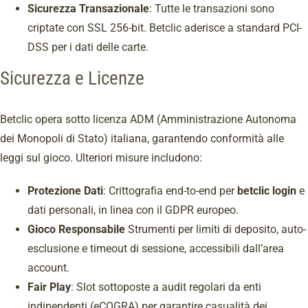
Sicurezza Transazionale
: Tutte le transazioni sono
criptate con SSL 256-bit. Betclic aderisce a standard PCI-
DSS per i dati delle carte.
Sicurezza e Licenze
Betclic opera sotto licenza ADM (Amministrazione Autonoma
dei Monopoli di Stato) italiana, garantendo conformità alle
leggi sul gioco. Ulteriori misure includono:
Protezione Dati
: Crittografia end-to-end per
betclic login
e
dati personali, in linea con il GDPR europeo.
Gioco Responsabile
Strumenti per limiti di deposito, auto-
esclusione e timeout di sessione, accessibili dall’area
account.
Fair Play
: Slot sottoposte a audit regolari da enti
indipendenti (eCOGRA) per garantire casualità dei