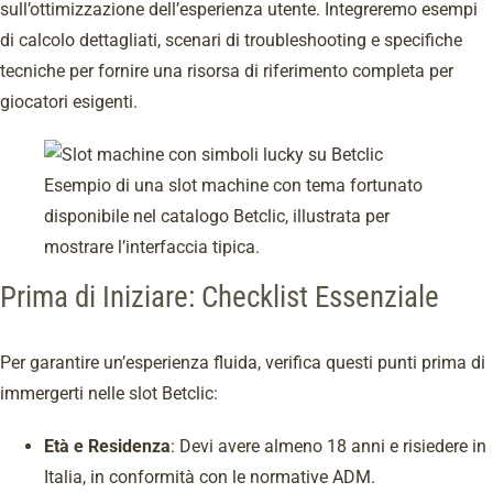
sull’ottimizzazione dell’esperienza utente. Integreremo esempi
di calcolo dettagliati, scenari di troubleshooting e specifiche
tecniche per fornire una risorsa di riferimento completa per
giocatori esigenti.
Esempio di una slot machine con tema fortunato
disponibile nel catalogo Betclic, illustrata per
mostrare l’interfaccia tipica.
Prima di Iniziare: Checklist Essenziale
Per garantire un’esperienza fluida, verifica questi punti prima di
immergerti nelle slot Betclic:
Età e Residenza
: Devi avere almeno 18 anni e risiedere in
Italia, in conformità con le normative ADM.