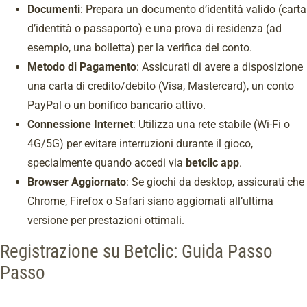
Documenti
: Prepara un documento d’identità valido (carta
d’identità o passaporto) e una prova di residenza (ad
esempio, una bolletta) per la verifica del conto.
Metodo di Pagamento
: Assicurati di avere a disposizione
una carta di credito/debito (Visa, Mastercard), un conto
PayPal o un bonifico bancario attivo.
Connessione Internet
: Utilizza una rete stabile (Wi-Fi o
4G/5G) per evitare interruzioni durante il gioco,
specialmente quando accedi via
betclic app
.
Browser Aggiornato
: Se giochi da desktop, assicurati che
Chrome, Firefox o Safari siano aggiornati all’ultima
versione per prestazioni ottimali.
Registrazione su Betclic: Guida Passo
Passo