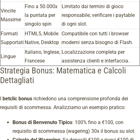
Fino a 50.000x
Limitato dai termini di gioco
Vincite
la puntata per
responsabile; verificare i paytable
Massime
singolo spin
di ogni slot.
Formati
HTML5, Mobile
Compatibile con tutti i browser
Supportati
Native, Desktop
moderni senza bisogno di Flash.
Italiano, Inglese,
Localizzazione completa per
Lingue
Francese
assistenza clienti e interfaccia.
Strategia Bonus: Matematica e Calcoli
Dettagliati
I
betclic bonus
richiedono una comprensione profonda dei
requisiti di scommessa. Analizziamo un esempio pratico:
Bonus di Benvenuto Tipico
: 100% fino a €100, con
requisito di scommessa (wagering) 30x il bonus su slot.
Calcolo del Wagering
: Se depositi €100 e ricevi €100 di