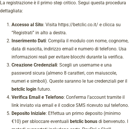
La registrazione è il primo step critico. Segui questa procedura
dettagliata:
Accesso al Sito
: Visita https://betclic.co.it/ e clicca su
“Registrati” in alto a destra.
Inserimento Dati
: Compila il modulo con nome, cognome,
data di nascita, indirizzo email e numero di telefono. Usa
informazioni reali per evitare blocchi durante la verifica.
Creazione Credenziali
: Scegli un username e una
password sicura (almeno 8 caratteri, con maiuscole,
numeri e simboli). Queste saranno le tue credenziali per il
betclic login
futuro.
Verifica Email e Telefono
: Conferma l’account tramite il
link inviato via email e il codice SMS ricevuto sul telefono.
Deposito Iniziale
: Effettua un primo deposito (minimo
€10) per sbloccare eventuali
betclic bonus
di benvenuto. I