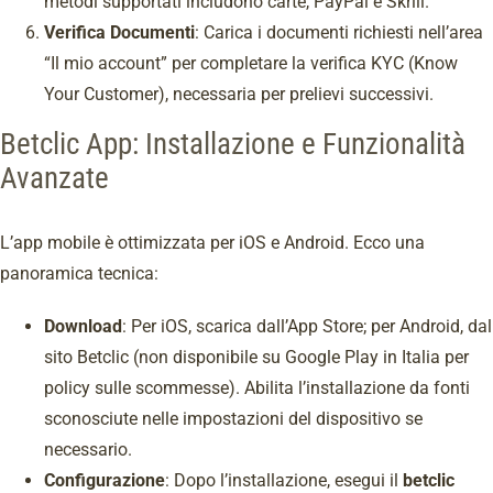
metodi supportati includono carte, PayPal e Skrill.
Verifica Documenti
: Carica i documenti richiesti nell’area
“Il mio account” per completare la verifica KYC (Know
Your Customer), necessaria per prelievi successivi.
Betclic App: Installazione e Funzionalità
Avanzate
L’app mobile è ottimizzata per iOS e Android. Ecco una
panoramica tecnica:
Download
: Per iOS, scarica dall’App Store; per Android, dal
sito Betclic (non disponibile su Google Play in Italia per
policy sulle scommesse). Abilita l’installazione da fonti
sconosciute nelle impostazioni del dispositivo se
necessario.
Configurazione
: Dopo l’installazione, esegui il
betclic