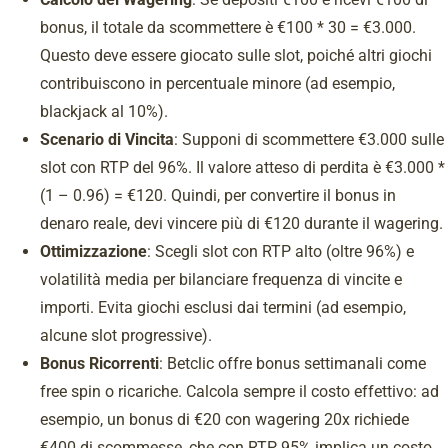
bonus, il totale da scommettere è €100 * 30 = €3.000.
Questo deve essere giocato sulle slot, poiché altri giochi
contribuiscono in percentuale minore (ad esempio,
blackjack al 10%).
Scenario di Vincita
: Supponi di scommettere €3.000 sulle
slot con RTP del 96%. Il valore atteso di perdita è €3.000 *
(1 – 0.96) = €120. Quindi, per convertire il bonus in
denaro reale, devi vincere più di €120 durante il wagering.
Ottimizzazione
: Scegli slot con RTP alto (oltre 96%) e
volatilità media per bilanciare frequenza di vincite e
importi. Evita giochi esclusi dai termini (ad esempio,
alcune slot progressive).
Bonus Ricorrenti
: Betclic offre bonus settimanali come
free spin o ricariche. Calcola sempre il costo effettivo: ad
esempio, un bonus di €20 con wagering 20x richiede
€400 di scommesse, che con RTP 95% implica un costo