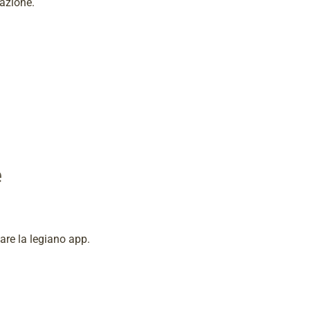
zazione.
e
are la legiano app.