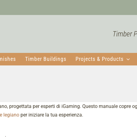
Timber Pr
nishes
Timber Buildings
Projects & Products
iano, progettata per esperti di iGaming. Questo manuale copre ogn
e legiano
per iniziare la tua esperienza.