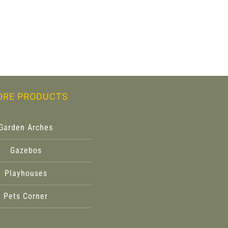
i:
l’intrattenimento
degli
e
online
dczenie
casino
a
raccontato
kę
ORE PRODUCTS
per
sensazioni
Garden Arches
Gazebos
Playhouses
Pets Corner