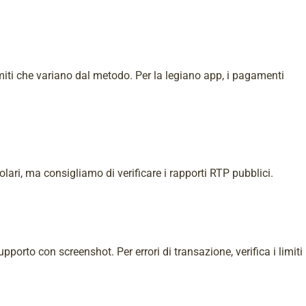
n limiti che variano dal metodo. Per la legiano app, i pagamenti
lari, ma consigliamo di verificare i rapporti RTP pubblici.
pporto con screenshot. Per errori di transazione, verifica i limiti