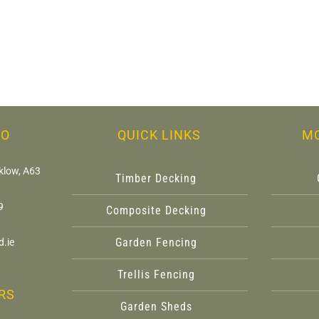
luci
kieszen
e
jak
suoni:
mobiln
racconto
doświa
di
zmieni
un’esperienza
rozryw
FO
QUICK LINKS
M
negli
online
klow, A63
online
Timber Decking
casino
9
Composite Decking
Garden Fencing
.ie
Trellis Fencing
RS
Garden Sheds