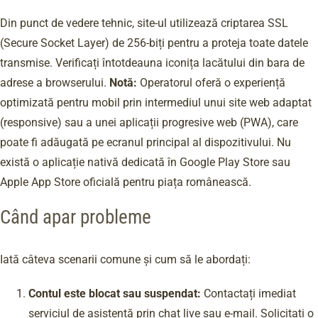
Din punct de vedere tehnic, site-ul utilizează criptarea SSL
(Secure Socket Layer) de 256-biți pentru a proteja toate datele
transmise. Verificați întotdeauna iconița lacătului din bara de
adrese a browserului.
Notă:
Operatorul oferă o experiență
optimizată pentru mobil prin intermediul unui site web adaptat
(responsive) sau a unei aplicații progresive web (PWA), care
poate fi adăugată pe ecranul principal al dispozitivului. Nu
există o aplicație nativă dedicată în Google Play Store sau
Apple App Store oficială pentru piața românească.
Când apar probleme
Iată câteva scenarii comune și cum să le abordați:
Contul este blocat sau suspendat:
Contactați imediat
serviciul de asistență prin chat live sau e-mail. Solicitați o