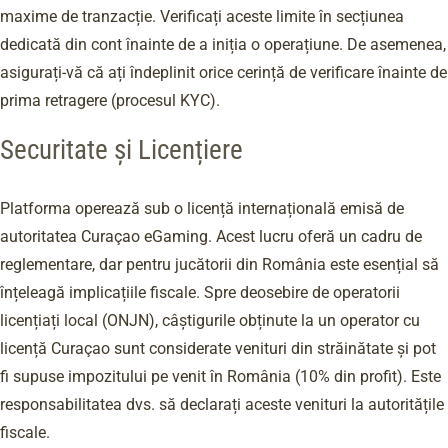
maxime de tranzacție. Verificați aceste limite în secțiunea
dedicată din cont înainte de a iniția o operațiune. De asemenea,
asigurați-vă că ați îndeplinit orice cerință de verificare înainte de
prima retragere (procesul KYC).
Securitate și Licențiere
Platforma operează sub o licență internațională emisă de
autoritatea Curaçao eGaming. Acest lucru oferă un cadru de
reglementare, dar pentru jucătorii din România este esențial să
înțeleagă implicațiile fiscale. Spre deosebire de operatorii
licențiați local (ONJN), câștigurile obținute la un operator cu
licență Curaçao sunt considerate venituri din străinătate și pot
fi supuse impozitului pe venit în România (10% din profit). Este
responsabilitatea dvs. să declarați aceste venituri la autoritățile
fiscale.