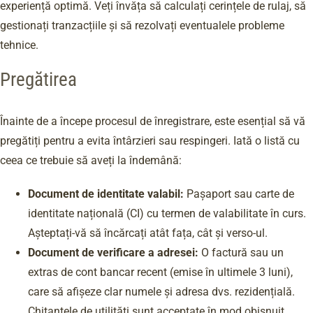
experiență optimă. Veți învăța să calculați cerințele de rulaj, să
gestionați tranzacțiile și să rezolvați eventualele probleme
tehnice.
Pregătirea
Înainte de a începe procesul de înregistrare, este esențial să vă
pregătiți pentru a evita întârzieri sau respingeri. Iată o listă cu
ceea ce trebuie să aveți la îndemână:
Document de identitate valabil:
Pașaport sau carte de
identitate națională (CI) cu termen de valabilitate în curs.
Așteptați-vă să încărcați atât fața, cât și verso-ul.
Document de verificare a adresei:
O factură sau un
extras de cont bancar recent (emise în ultimele 3 luni),
care să afișeze clar numele și adresa dvs. rezidențială.
Chitanțele de utilități sunt acceptate în mod obișnuit.