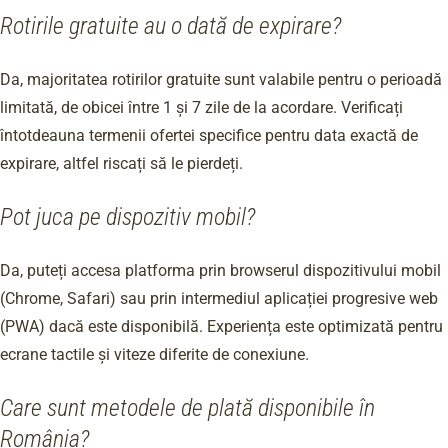
Rotirile gratuite au o dată de expirare?
Da, majoritatea rotirilor gratuite sunt valabile pentru o perioadă
limitată, de obicei între 1 și 7 zile de la acordare. Verificați
întotdeauna termenii ofertei specifice pentru data exactă de
expirare, altfel riscați să le pierdeți.
Pot juca pe dispozitiv mobil?
Da, puteți accesa platforma prin browserul dispozitivului mobil
(Chrome, Safari) sau prin intermediul aplicației progresive web
(PWA) dacă este disponibilă. Experiența este optimizată pentru
ecrane tactile și viteze diferite de conexiune.
Care sunt metodele de plată disponibile în
România?