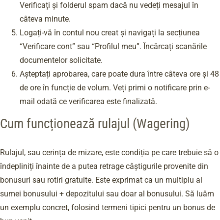
Verificați și folderul spam dacă nu vedeți mesajul în
câteva minute.
Logați-vă în contul nou creat și navigați la secțiunea
“Verificare cont” sau “Profilul meu”. Încărcați scanările
documentelor solicitate.
Așteptați aprobarea, care poate dura între câteva ore și 48
de ore în funcție de volum. Veți primi o notificare prin e-
mail odată ce verificarea este finalizată.
Cum funcționează rulajul (Wagering)
Rulajul, sau cerința de mizare, este condiția pe care trebuie să o
îndepliniți înainte de a putea retrage câștigurile provenite din
bonusuri sau rotiri gratuite. Este exprimat ca un multiplu al
sumei bonusului + depozitului sau doar al bonusului. Să luăm
un exemplu concret, folosind termeni tipici pentru un bonus de