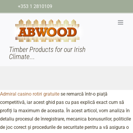
Skip
+353 1 2810109
to
content
Timber Products for our Irish
Climate...
Admiral casino rotiri gratuite
se remarcă într-o piață
competitivă, iar acest ghid pas cu pas explică exact cum să
profiți la maximum de aceasta. În acest articol, vom analiza în
detaliu procesul de înregistrare, mecanica bonusurilor, politicile
de joc corect și procedurile de securitate pentru a vă asigura o