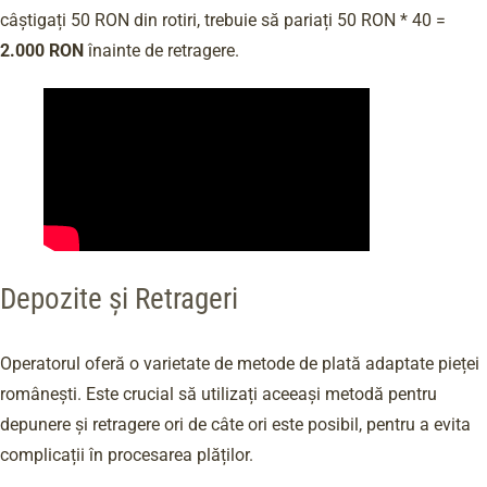
câștigați 50 RON din rotiri, trebuie să pariați 50 RON * 40 =
2.000 RON
înainte de retragere.
Depozite și Retrageri
Operatorul oferă o varietate de metode de plată adaptate pieței
românești. Este crucial să utilizați aceeași metodă pentru
depunere și retragere ori de câte ori este posibil, pentru a evita
complicații în procesarea plăților.