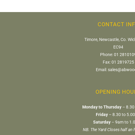
CONTACT IN
Timore, Newcastle, Co. Wic
EC94
Phone:
01 281010
Fax:
01 2819725
Email:
sales@abwood
OPENING HOU
Monday to Thursday
– 8.30
Friday
– 8.30 to 5.0
Saturday
– 9am to 1.
NB. The Yard Closes half an h