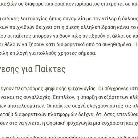
πεζιών σε διαφορετικά όρια πονταρίσματος επιτρέπει σε κάθ
ειδικές λειτουργίες όπως συνομιλία με τον ντίλερ ή άλλους
ών παιχνιδιών δείχνει ότι η άμεση αλληλεπίδραση κάνει το
υ οι παίκτες μπορούν να δουν πώς αντιδρούν οι άλλοι σε κά
 θέλουν να ζήσουν κάτι διαφορετικό από τα συνηθισμένα. Η 
ιλή επιλογή για πολλούς χρήστες σήμερα.
εσης για Παίκτες
ιλέγουν πλατφόρμες ψηφιακής ψυχαγωγίας. Οι σύγχρονες ισ
 και τις συναλλαγές. Επιπλέον, η ύπαρξη ανεξάρτητων ελέγ
των αποτελεσμάτων. Οι παίκτες συχνά ελέγχουν αυτές τις π
η μεταξύ διαφορετικών πλατφορμών δείχνει ότι όσες επενδύ
λουν στο να γίνεται η ψηφιακή ψυχαγωγία μια ευχάριστη και 
 ευκολία πρόσβασης από οποιαδήποτε συσκευή και τη δυνατ