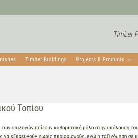
Timber Pr
nishes
Timber Buildings
Projects & Products
κού Τοπίου
ία των επιλογών παίζουν καθοριστικό ρόλο στην απόλαυση τ
ς να εξερευνούν χωρίς περιορισμούς, ενώ η ταξινόμηση σε κ